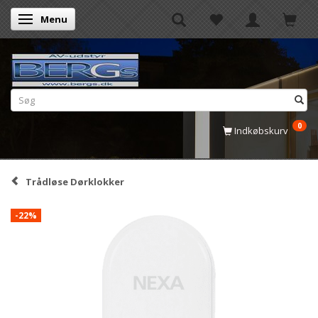
Menu
Skifte navigation
0
Indkøbskurv
Trådløse Dørklokker
-22%