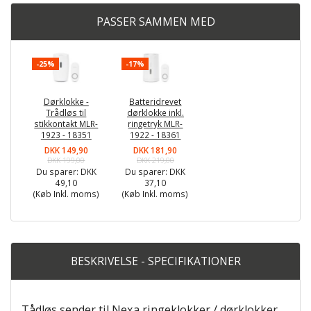
PASSER SAMMEN MED
-25%
-17%
Dørklokke -
Batteridrevet
Trådløs til
dørklokke inkl.
stikkontakt MLR-
ringetryk MLR-
1923 - 18351
1922 - 18361
DKK 149,90
DKK 181,90
DKK 199,00
DKK 219,00
Du sparer:
DKK
Du sparer:
DKK
49,10
37,10
(Køb Inkl. moms)
(Køb Inkl. moms)
BESKRIVELSE - SPECIFIKATIONER
Tådløs sender til Nexa ringeklokker / dørklokker