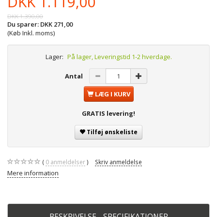
DKK 1.119,00
DKK 1.390,00
Du sparer:
DKK 271,00
(Køb Inkl. moms)
Lager:
På lager, Leveringstid 1-2 hverdage.
Antal
LÆG I KURV
GRATIS levering!
Tilføj ønskeliste
0
anmeldelser
Skriv anmeldelse
Mere information
BESKRIVELSE - SPECIFIKATIONER