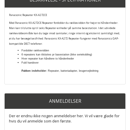
Panasonic Repeater KX-A272CE
Med Panasonic KX-A272CE Repeater fordobler du rækkevidden for højst to håndenheder.
Man kan tilslutte op til seks Repeater-enheder på samme basestation. I det udvidede
rækkeviddeområde kan du tage imod samtaler, ringe internt og eksternt samtidigt med,
at du har bevægelsesfrihed. Panasonic KX-A272 Repeater fungerer med Panasonics GAP-
kompatible DECT telefoner.
Fordobler rækkevidden
6 repeaters kan tilsluttes pr basestation (ikke seriekobling)
Hver repeater kan håndtere to håndenheder
Fuld handover
Pakken indeholder:
Repeater, batteriadapter, brugervejledning
ANMELDELSER
Der er endnu ikke nogen anmeldelser her. Vi vil være glade for
hvis du vil anmelde som den første.