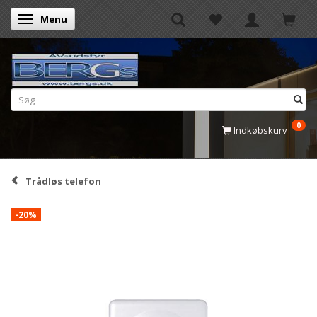
Menu
Skifte navigation
0
Indkøbskurv
Trådløs telefon
-20%