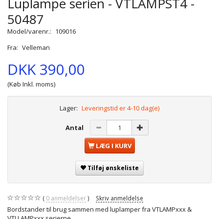
Luplampe serien - VTLAMPST4 -
50487
Model/varenr.:
109016
Fra:
Velleman
DKK 390,00
(Køb Inkl. moms)
Lager:
Leveringstid er 4-10 dag(e)
Antal
LÆG I KURV
Tilføj ønskeliste
0
anmeldelser
Skriv anmeldelse
Bordstander til brug sammen med luplamper fra VTLAMPxxx &
VTLLAMPxxx serierne.