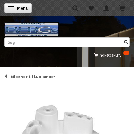
Menu
Skifte navigation
0
Indkøbskurv
tilbehør til Luplamper