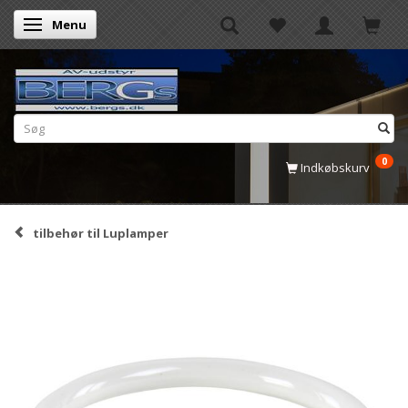
Menu
Skifte navigation
0
Indkøbskurv
tilbehør til Luplamper