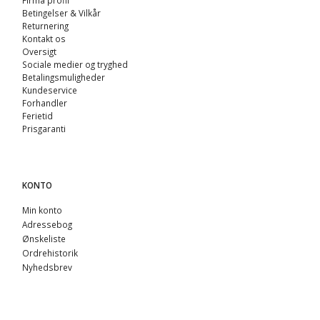
Firma profil
Betingelser & Vilkår
Returnering
Kontakt os
Oversigt
Sociale medier og tryghed
Betalingsmuligheder
Kundeservice
Forhandler
Ferietid
Prisgaranti
KONTO
Min konto
Adressebog
Ønskeliste
Ordrehistorik
Nyhedsbrev