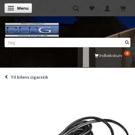
Menu
Skifte navigation
0
Indkøbskurv
Til bilens cigarstik