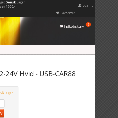
eget
Dansk
Lager
Log ind
ver 1000,-
Favoritter
0
Indkøbskurv
12-24V Hvid - USB-CAR88
 på lager
RV