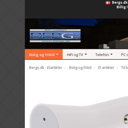
Bergs.dk
Billig
Bolig og fritid
HiFi og TV
Telefon
PC 
Bergs.dk - Elartikler
Bolig og fritid
El artikler
Til 