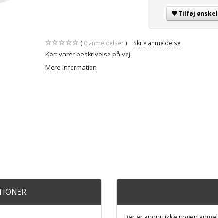
Tilføj ønskel
0
anmeldelser
Skriv anmeldelse
Kort varer beskrivelse på vej.
Mere information
ATIONER
Der er endnu ikke nogen anmel