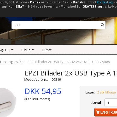
-
Hifi, og Elektronik -
Dansk
netbutik siden 1996 -
Dansk
support
Kontakt os
- 
Fragt Kun
35kr*
- 1-2 dages levering - Mulighed for
GRATIS Fragt
v. køb o
og EDB
Tilbud
Outlet
bilens cigarstik
EPZI Billader 2x USB Type A 12-24V Hvid - USB-CAR88
EPZI Billader 2x USB Type A 
Model/varenr.:
107319
DKK 54,95
Lager:
2 stk tilbage
(Køb Inkl. moms)
Antal
LÆG I KU