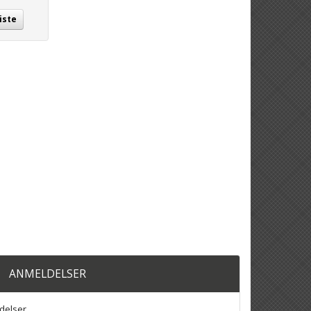
iste
ANMELDELSER
delser