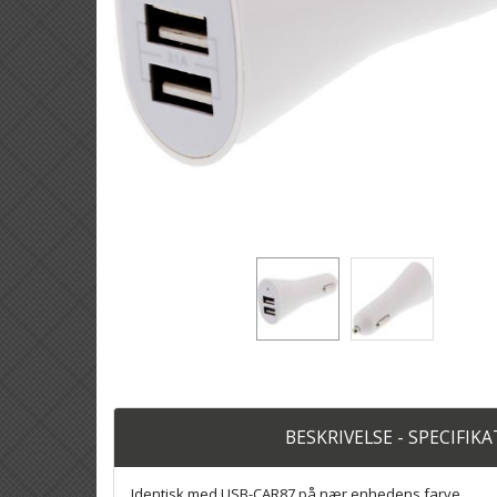
BESKRIVELSE - SPECIFIK
Identisk med USB-CAR87 på nær enhedens farve