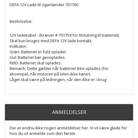
DEFA 12V Lade til cigartænder 701760
Beskrivelse:
12V ladekabel - (Kræver # 701759 for tilslutning til batteriet).
Skal kun bruges med DEFA 12V lade kontakt.
Indikator:
Grøn: Batteriet er fuld opladet.
Gul: Batteriet bør genoplades.
RØD: Batteriet skal oplades.
Bemærk: Dette gælder når batteriet ikke oplades (for
eksempel, når motoren på bilen ikke kører).
Låget skal være på ledningen, når den ikke er i brug
ANMELDELSER
Der er endnu ikke nogen anmeldelser her. Vi vil være glade for
hvis du vil anmelde som den første.