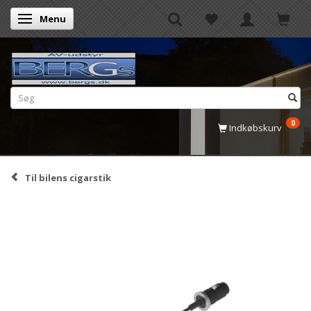
Menu
Skifte navigation
0
Indkøbskurv
Til bilens cigarstik