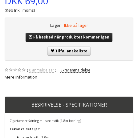
DKK 69,00
(Køb Inkl. moms)
Lager:
Ikke på lager
Få besked når produktet kommer igen
Tilføj ønskeliste
0
anmeldelser
Skriv anmeldelse
Mere information
BESKRIVELSE - SPECIFIKATIONER
Cigartænder fatning m. bananstik (1,8m ledning)
Tekniske detaljer:
cable length: 1.8m