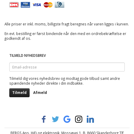
Alle priser er inkl. moms, billigste fragt beregnes når varen ligges i kurven.
En evt. bestilling er først bindende når den med en ordrebekræftelse er
godkendt af os.
TILMELD NYHEDSBREV
Email-
adresse
Tilmeld dig vores nyhedsbrev og modtag gode tilbud samt andre
spændende nyheder direkte i din indbakke.
Tilmeld
Afmeld
BERGS Aps. HiFi og elektronik. Mossøvej 1. B. 8660 Skanderborg Tlf