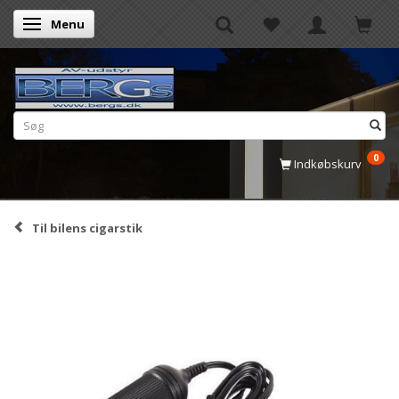
Menu
Skifte navigation
0
Indkøbskurv
Til bilens cigarstik