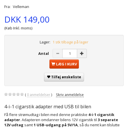
Fra:
Velleman
DKK 149,00
(Køb Inkl. moms)
Lager:
1 stk tilbage på lager
Antal
LÆG I KURV
Tilføj ønskeliste
0
anmeldelser
Skriv anmeldelse
4-i-1 cigarstik adapter med USB til bilen
Få flere strømudtag i bilen med denne praktiske
4-i-1 cigarstik
adapter
. Adapteren omdanner bilens 12V cigarstik til
3 separate
12V udtag
samt
1 USB-udgang på 5V/1A
, så du nemt kan tilslutte