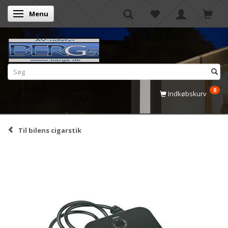
Menu
Skifte navigation
0
Indkøbskurv
Til bilens cigarstik