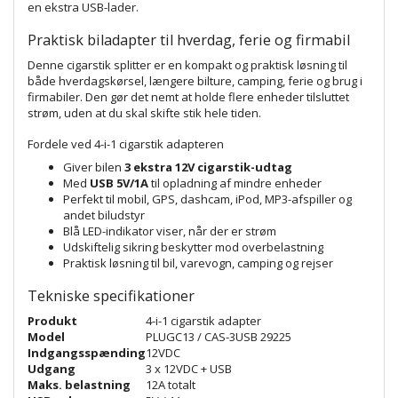
en ekstra USB-lader.
Praktisk biladapter til hverdag, ferie og firmabil
Denne cigarstik splitter er en kompakt og praktisk løsning til
både hverdagskørsel, længere bilture, camping, ferie og brug i
firmabiler. Den gør det nemt at holde flere enheder tilsluttet
strøm, uden at du skal skifte stik hele tiden.
Fordele ved 4-i-1 cigarstik adapteren
Giver bilen
3 ekstra 12V cigarstik-udtag
Med
USB 5V/1A
til opladning af mindre enheder
Perfekt til mobil, GPS, dashcam, iPod, MP3-afspiller og
andet biludstyr
Blå LED-indikator viser, når der er strøm
Udskiftelig sikring beskytter mod overbelastning
Praktisk løsning til bil, varevogn, camping og rejser
Tekniske specifikationer
Produkt
4-i-1 cigarstik adapter
Model
PLUGC13 / CAS-3USB 29225
Indgangsspænding
12VDC
Udgang
3 x 12VDC + USB
Maks. belastning
12A totalt