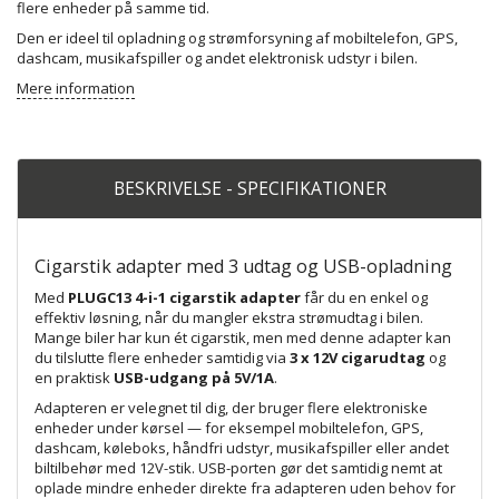
flere enheder på samme tid.
Den er ideel til opladning og strømforsyning af mobiltelefon, GPS,
dashcam, musikafspiller og andet elektronisk udstyr i bilen.
Mere information
BESKRIVELSE - SPECIFIKATIONER
Cigarstik adapter med 3 udtag og USB-opladning
Med
PLUGC13 4-i-1 cigarstik adapter
får du en enkel og
effektiv løsning, når du mangler ekstra strømudtag i bilen.
Mange biler har kun ét cigarstik, men med denne adapter kan
du tilslutte flere enheder samtidig via
3 x 12V cigarudtag
og
en praktisk
USB-udgang på 5V/1A
.
Adapteren er velegnet til dig, der bruger flere elektroniske
enheder under kørsel — for eksempel mobiltelefon, GPS,
dashcam, køleboks, håndfri udstyr, musikafspiller eller andet
biltilbehør med 12V-stik. USB-porten gør det samtidig nemt at
oplade mindre enheder direkte fra adapteren uden behov for