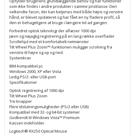
Opfylder brugerens grundlæggende behov og har funktioner
som ikke findes i andre produkter i samme prisklasse. Den
velkendte facon, der kan betjenes med både højre og venstre
hånd, er blevet opdateret og har fået en ny fladere profil, så
den er behageligere at bruge i længere tid ad gangen.
Forbedret optisk teknologi der aflæser 1000 dpi
Jævn og nøjagtig registrering på en lang række overflader
Scrollehjul med et komfortabelt netmønster
Tilt Wheel Plus Zoom™-funktionen muliggør scrolning fra
venstre til højre og op og ned.
Systemkrav
IBM-kompatibel pc
Windows 2000, XP eller Vista
Ledig PS/2- eller USB-port
Specifikationer
Optisk registrering af 1000 dpi
Tilt Wheel Plus Zoom
Tre knapper
Flere tilslutningsmuligheder (PS/2 eller USB)
Kompatibel med 32- og 64-bit systemer
Godkendt til Windows Vista™ Premium
Kassen indeholder
Logitech® RX250 Optical Mouse