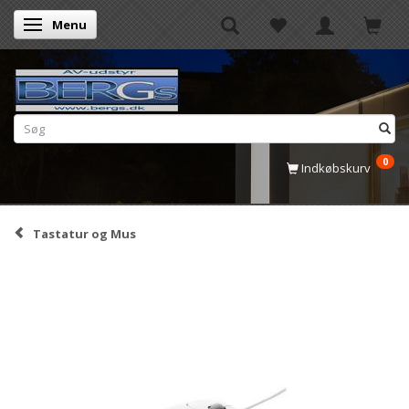
Menu
Skifte navigation
0
Indkøbskurv
Tastatur og Mus