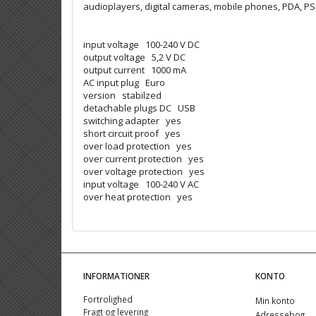
audioplayers, digital cameras, mobile phones, PDA, PS
input voltage 100-240 V DC
output voltage 5,2 V DC
output current 1000 mA
AC input plug Euro
version stabilzed
detachable plugs DC USB
switching adapter yes
short circuit proof yes
over load protection yes
over current protection yes
over voltage protection yes
input voltage 100-240 V AC
over heat protection yes
INFORMATIONER
KONTO
Fortrolighed
Min konto
Fragt og levering
Adressebog