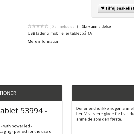
Tilføj ønskelis
0
anmeldelser
Skriv anmeldelse
USB lader til mobil eller tablet på 1A
Mere information
ATIONER
tablet 53994 -
Der er endnu ikke nogen anmel
her. Vi vil være glade for hvis du
anmelde som den første.
 - with power led -
aging - perfect for the use of