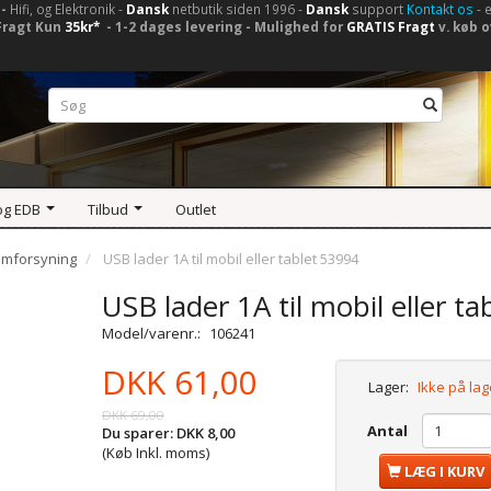
-
Hifi, og Elektronik -
Dansk
netbutik siden 1996 -
Dansk
support
Kontakt os
- 
Fragt Kun
35kr*
- 1-2 dages levering - Mulighed for
GRATIS Fragt
v. køb o
og EDB
Tilbud
Outlet
ømforsyning
USB lader 1A til mobil eller tablet 53994
USB lader 1A til mobil eller t
Model/varenr.:
106241
DKK 61,00
Lager:
Ikke på lag
DKK 69,00
Antal
Du sparer:
DKK 8,00
(Køb Inkl. moms)
LÆG I KURV