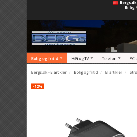
Bergs.dk
Billig
Bolig og fritid
HiFi og TV
Telefon
PC 
Bergs.dk - Elartikler
Bolig og fritid
El artikler
Str
-12%