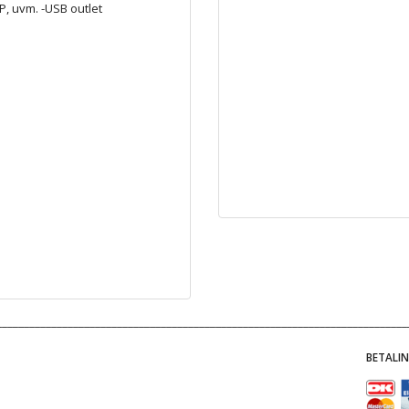
P, uvm. -USB outlet
BETALI