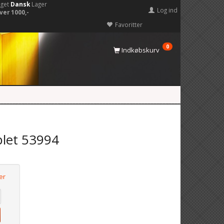
eget
Dansk
Lager
Log ind
ver 1000,-
Favoritter
0
Indkøbskurv
ablet 53994
er