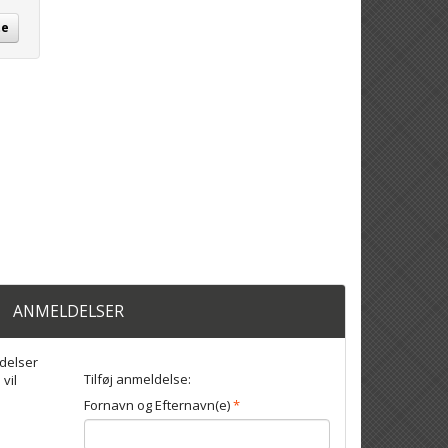
te
ANMELDELSER
delser
Tilføj anmeldelse:
 vil
Fornavn og Efternavn(e)