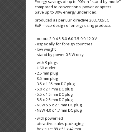
Energy savings of up to 90% in "stand-by-mode"
compared to conventional power adapters.
Save up to 30% energy under load.
produced as per EuP directive 2005/32/EG
EuP = eco-design of energy using products
- output 3.0-4.5-5.0-6.0-7.5-9.0-12.0 V
- especially for foreign countries
- low weight
- stand by power 0.3 W only
- with 9 plugs
- USB outlet
- 2.5 mm plug
- 3.5 mm plug
- 3.5 x 1.35 mm DC plug
- 5.0 x 2.1 mm DC plug
- 5.5 x 1.5 mm DC plug
- 5.5 x 2.5 mm DC plug
- NEW 5.5 x 2.1 mm DC plug
- NEW 4.0 x 1.7 mm DC plug
- with power led
- attractive sales packaging
- box size: 88 x 51 x 42 mm