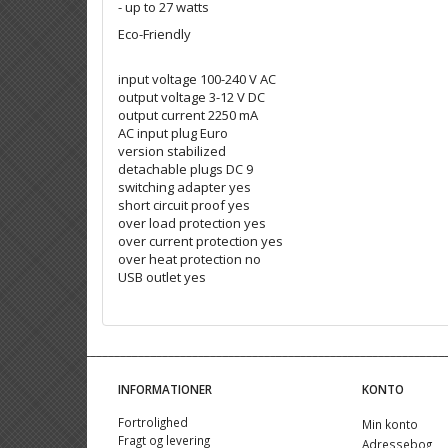
- up to 27 watts
Eco-Friendly
input voltage 100-240 V AC
output voltage 3-12 V DC
output current 2250 mA
AC input plug Euro
version stabilized
detachable plugs DC 9
switching adapter yes
short circuit proof yes
over load protection yes
over current protection yes
over heat protection no
USB outlet yes
INFORMATIONER
KONTO
Fortrolighed
Min konto
Fragt og levering
Adressebog