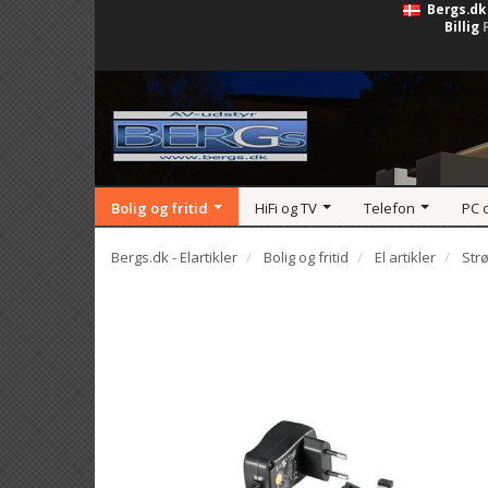
Bergs.dk
Billig
Bolig og fritid
HiFi og TV
Telefon
PC 
Bergs.dk - Elartikler
Bolig og fritid
El artikler
Str