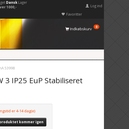
eget
Dansk
Lager
Log ind
ver 1000,-
Favoritter
0
Indkøbskurv
 mA 53998
3 IP25 EuP Stabiliseret
ngstid er 4-14 dag(e)
 produktet kommer igen