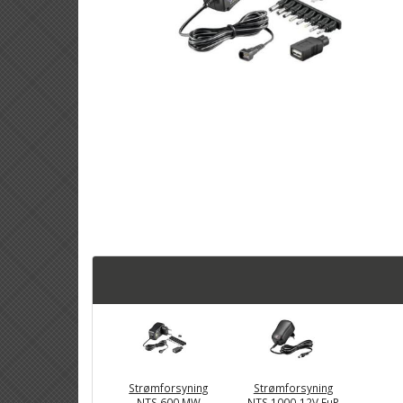
Strømforsyning
Strømforsyning
NTS 600 MW
NTS 1000-12V EuP