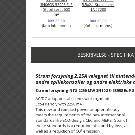
3N06GS-53995 EuP
5.5x2.1 Stabiliseret
Stabiliseret 600
1A 57288
mA
DKK 89,00
DKK 99,00
(Køb Inkl. moms)
(Køb Inkl. moms)
BESKRIVELSE - SPECIFIK
Strøm forsyning 2,25A velegnet til nintendo
andre spillekonsoller og andre elektriske 
Strømforsyning NTS 2250 MW 3N10GS-53998 EuP Sta
AC/DC adaptor stabilized switching mode
Eco-Friendly with 2250 mA
This new and compact power adapter already
meets the requirements of the new international
standards like ECO-design, CEC and MEPS. Goal of
these standards is a reduction of stand-by-loss, as
well as a reduction of CO² emission.