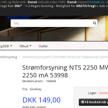
-
Hifi, og Elektronik -
Dansk
netbutik siden 1996 -
Dansk
support
Kontakt os
- 
Fragt Kun
35kr*
- 1-2 dages levering - Mulighed for
GRATIS Fragt
v. køb o
og EDB
Tilbud
Outlet
ømforsyning
Strømforsyning NTS 2250 MW 3 IP25 EuP Stabiliseret 2250
Strømforsyning NTS 2250 MW 
2250 mA 53998
Model/varenr.:
106643
Fra:
Goobay
Lager:
Leveri
DKK 149,00
Få besked når
(Køb Inkl. moms)