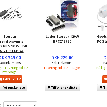
Bærbar
Lader Bærbar 120W
Goob
trømforsyning
BPC2127EC
PC St
82 NTS 90 W USB
W 2108 EuP 4A
DKK 349,00
DKK 229,00
D
Køb Inkl. moms)
(Køb Inkl. moms)
(K
ger, Leveringstid 1-2
Leveringstid er 2-7 dag(e)
På lage
hverdage.
LÆG I KURV
ilføj ønskeliste
Tilføj ønskeliste
Ti
: