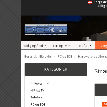
Bergs.dk
Billig
Bolig og fritid
HiFi og TV
Telefon
PC og
Bergs.dk - Elartikler
PC og EDB
Hardware og tilbeh
KATEGORIER
Strø
Bolig og fritid
HiFi og TV
Telefon
PC og EDB
-5