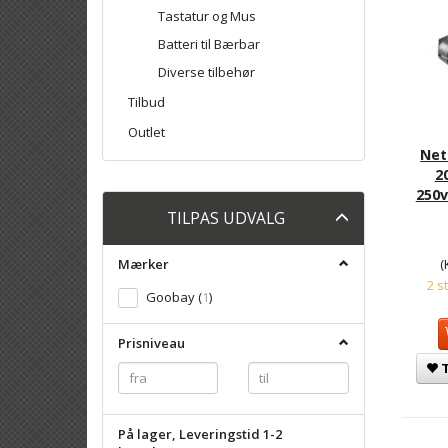
Tastatur og Mus
Batteri til Bærbar
Diverse tilbehør
Tilbud
Outlet
Net
2
250v
Skifte
TILPAS UDVALG
filter
(
Mærker
2 s
Goobay
(
1
)
Prisniveau
T
På lager, Leveringstid 1-2