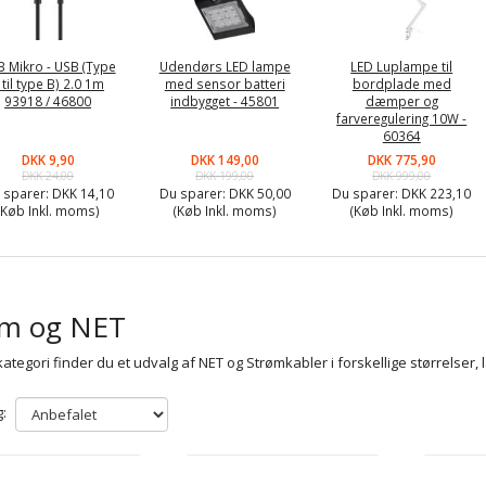
 Mikro - USB (Type
Udendørs LED lampe
LED Luplampe til
 til type B) 2.0 1m
med sensor batteri
bordplade med
93918 / 46800
indbygget - 45801
dæmper og
farveregulering 10W -
60364
DKK 9,90
DKK 149,00
DKK 775,90
DKK 24,00
DKK 199,00
DKK 999,00
 sparer:
DKK 14,10
Du sparer:
DKK 50,00
Du sparer:
DKK 223,10
(Køb Inkl. moms)
(Køb Inkl. moms)
(Køb Inkl. moms)
øm og NET
ategori finder du et udvalg af NET og Strømkabler i forskellige størrelser, 
: