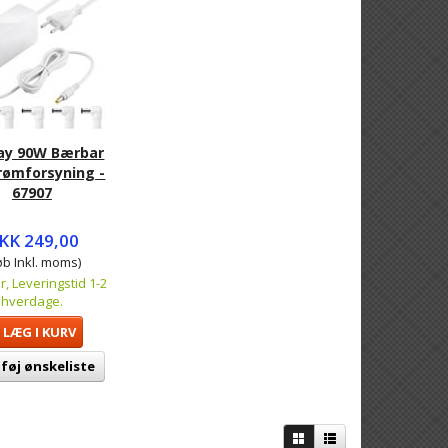
ay 90W Bærbar
rømforsyning -
67907
KK 249,00
øb Inkl. moms)
r, Leveringstid 1-2
hverdage.
LÆG I KURV
lføj ønskeliste