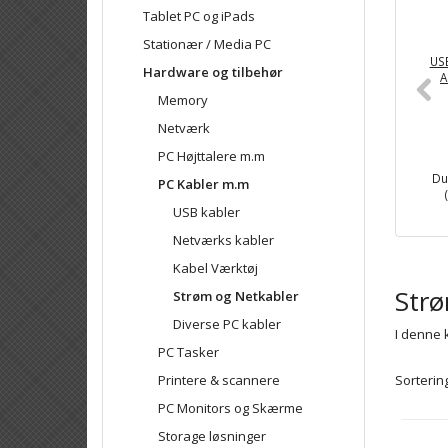
Tablet PC og iPads
Stationær / Media PC
USB
Hardware og tilbehør
A
Memory
Netværk
PC Højttalere m.m
Du
PC Kabler m.m
USB kabler
Netværks kabler
Kabel Værktøj
Str
Strøm og Netkabler
Diverse PC kabler
I denne k
PC Tasker
Sortering
Printere & scannere
PC Monitors og Skærme
Storage løsninger