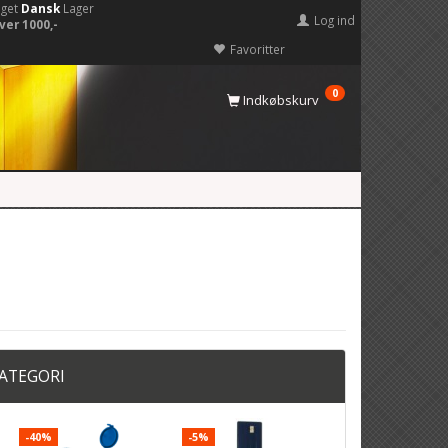
eget
Dansk
Lager
Log ind
ver 1000,-
Favoritter
0
Indkøbskurv
KATEGORI
-40%
-5%
POPULÆR