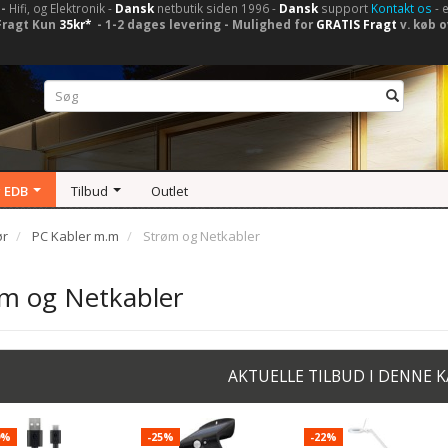
-
Hifi, og Elektronik -
Dansk
netbutik siden 1996 -
Dansk
support
Kontakt os
- 
Fragt Kun
35kr*
- 1-2 dages levering - Mulighed for
GRATIS Fragt
v. køb o
 EDB
Tilbud
Outlet
ør
PC Kabler m.m
Strøm og Netkabler
m og Netkabler
AKTUELLE TILBUD I DENNE 
9%
-25%
-22%