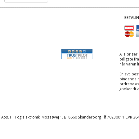
BETALI
Alle priser
billigste f
når varen l
En evt. best
bindende 
ordrebekræ
godkendt 
Aps. HiFi og elektronik. Mossøvej 1. B. 8660 Skanderborg Tlf 70230011 CVR 3