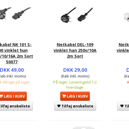
kabel NK 101 S-
Netkabel DEL-109
Netk
00 vinklet hun
vinklet han 250v/10A
vinkl
/10/16A 2m Sort
2m Sort
50077
DKK 49,00
DKK 29,00
D
Køb Inkl. moms)
(Køb Inkl. moms)
(K
tk tilbage på lager
På lager, Leveringstid 1-2
I
hverdage.
LÆG I KURV
LÆG I KURV
ilføj ønskeliste
Tilføj ønskeliste
Ti