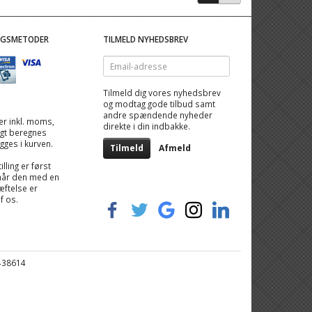
NGSMETODER
TILMELD NYHEDSBREV
Email-
adresse
Tilmeld dig vores nyhedsbrev
og modtag gode tilbud samt
andre spændende nyheder
 er inkl. moms,
direkte i din indbakke.
ragt beregnes
igges i kurven.
Tilmeld
Afmeld
illing er først
når den med en
ftelse er
af os.
6438614