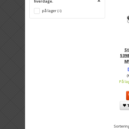
hverdage.
på lager
(
4
)
S
539
M
(
På la
T
Sortering