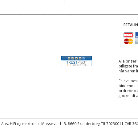
BETALI
Alle priser
billigste f
når varen l
En evt. best
bindende 
ordrebekræ
godkendt 
Aps. HiFi og elektronik. Mossøvej 1. B. 8660 Skanderborg Tlf 70230011 CVR 3