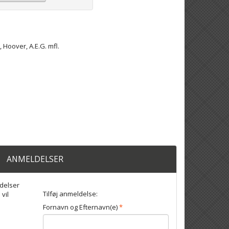
 Hoover, A.E.G. mfl.
ANMELDELSER
delser
Tilføj anmeldelse:
 vil
Fornavn og Efternavn(e)