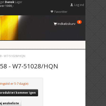
eget
Dansk
Lager
Log ind
ver 1000,-
Favoritter
0
Indkøbskurv
8 - W7-51028/HQN
H58 - W7-51028/HQN
ingstid er 5-7 dag(e)
 produktet kommer igen
øj ønskeliste