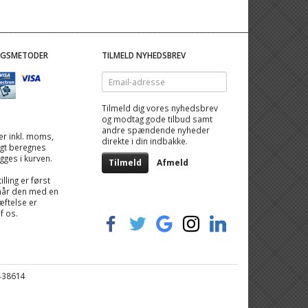
NGSMETODER
TILMELD NYHEDSBREV
Email-
adresse
Tilmeld dig vores nyhedsbrev
og modtag gode tilbud samt
andre spændende nyheder
 er inkl. moms,
direkte i din indbakke.
ragt beregnes
igges i kurven.
Tilmeld
Afmeld
illing er først
når den med en
ftelse er
af os.
6438614