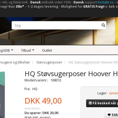
-
Hifi, og Elektronik -
Dansk
netbutik siden 1996 -
Dansk
support
Kontakt os
- 
Fragt Kun
35kr*
- 1-2 dages levering - Mulighed for
GRATIS Fragt
v. køb o
og EDB
Tilbud
Outlet
vsugere og tilbehør
Støvsugerposer
HQ Støvsugerposer Hoover H5
HQ Støvsugerposer Hoover 
Model/varenr.:
108012
Fra:
HQ
Lager:
Lever
DKK 49,00
Få besked når
DKK 69,00
Du sparer:
DKK 20,00
Tilf
(Køb Inkl. moms)