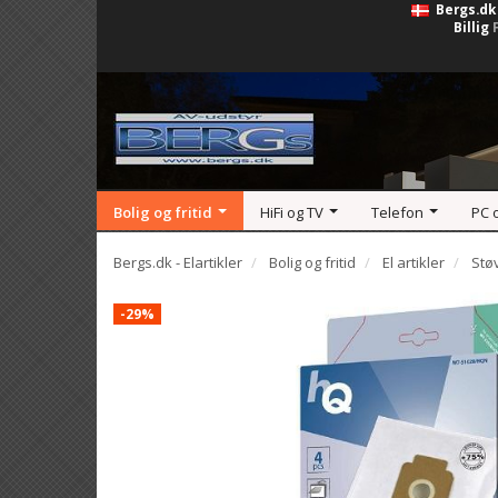
Bergs.dk
Billig
Bolig og fritid
HiFi og TV
Telefon
PC 
Bergs.dk - Elartikler
Bolig og fritid
El artikler
Stø
-29%