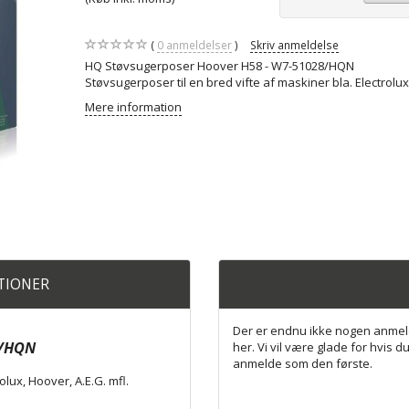
0
anmeldelser
Skriv anmeldelse
HQ Støvsugerposer Hoover H58 - W7-51028/HQN
Støvsugerposer til en bred vifte af maskiner bla. Electrolux,
Mere information
ATIONER
Der er endnu ikke nogen anmel
8/HQN
her. Vi vil være glade for hvis du
anmelde som den første.
olux, Hoover, A.E.G. mfl.