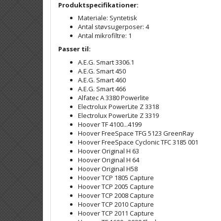
Produktspecifikationer:
Materiale: Syntetisk
Antal støvsugerposer: 4
Antal mikrofiltre: 1
Passer til:
A.E.G. Smart 3306.1
A.E.G. Smart 450
A.E.G. Smart 460
A.E.G. Smart 466
Alfatec A 3380 Powerlite
Electrolux PowerLite Z 3318
Electrolux PowerLite Z 3319
Hoover TF 4100...4199
Hoover FreeSpace TFG 5123 GreenRay
Hoover FreeSpace Cyclonic TFC 3185 001
Hoover Original H 63
Hoover Original H 64
Hoover Original H58
Hoover TCP 1805 Capture
Hoover TCP 2005 Capture
Hoover TCP 2008 Capture
Hoover TCP 2010 Capture
Hoover TCP 2011 Capture