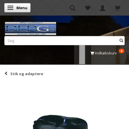
Menu
Skifte navigation
0
Indkøbskurv
Stik og adaptere