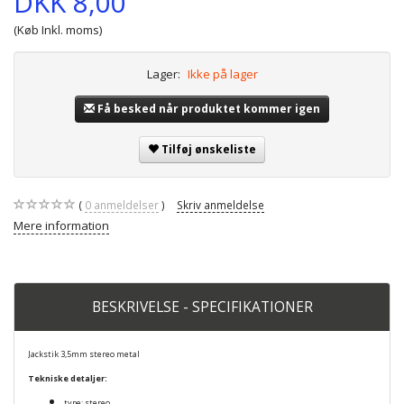
DKK 8,00
(Køb Inkl. moms)
Lager:
Ikke på lager
Få besked når produktet kommer igen
Tilføj ønskeliste
0
anmeldelser
Skriv anmeldelse
Mere information
BESKRIVELSE - SPECIFIKATIONER
Jackstik 3,5mm stereo metal
Tekniske detaljer:
type: stereo