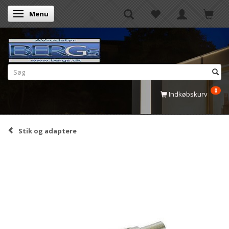
Menu
Skifte navigation
0
Indkøbskurv
Stik og adaptere