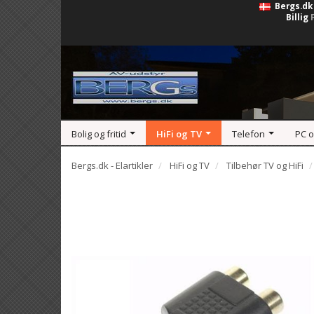
Bergs.dk
Billig
Bolig og fritid
HiFi og TV
Telefon
PC 
Bergs.dk - Elartikler
HiFi og TV
Tilbehør TV og HiFi