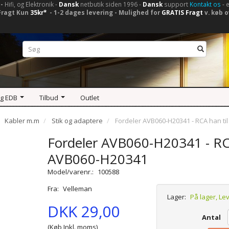
-
Hifi, og Elektronik -
Dansk
netbutik siden 1996 -
Dansk
support
Kontakt os
- 
Fragt Kun
35kr*
- 1-2 dages levering - Mulighed for
GRATIS Fragt
v. køb o
og EDB
Tilbud
Outlet
Kabler m.m
Stik og adaptere
Fordeler AVB060-H20341 - RCA han ti
Fordeler AVB060-H20341 - RC
AVB060-H20341
Model/varenr.:
100588
Fra:
Velleman
Lager:
På lager, Le
DKK 29,00
Antal
(Køb Inkl. moms)