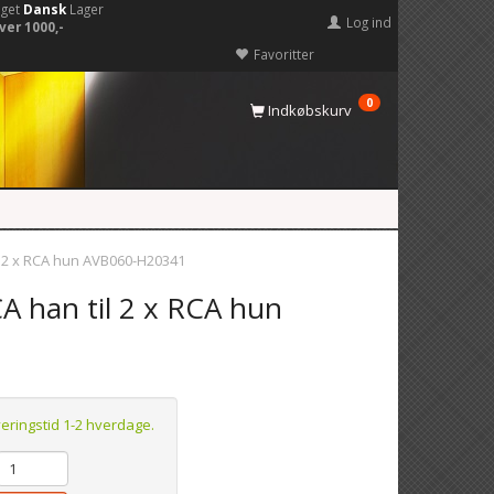
eget
Dansk
Lager
Log ind
ver 1000,-
Favoritter
0
Indkøbskurv
l 2 x RCA hun AVB060-H20341
A han til 2 x RCA hun
veringstid 1-2 hverdage.