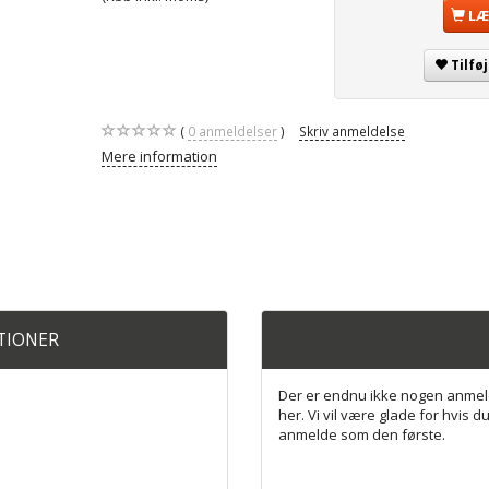
LÆ
Tilfø
0
anmeldelser
Skriv anmeldelse
Mere information
ATIONER
Der er endnu ikke nogen anmel
her. Vi vil være glade for hvis du
anmelde som den første.