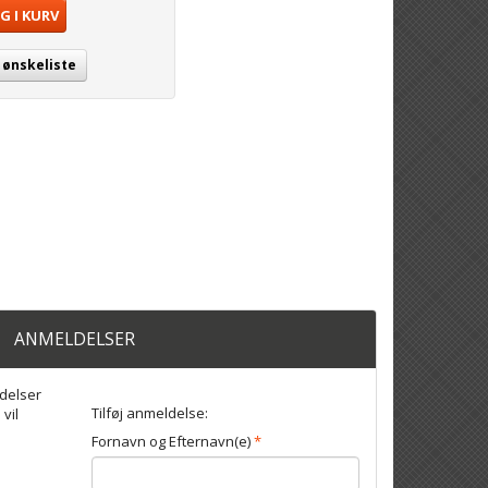
G I KURV
j ønskeliste
ANMELDELSER
delser
Tilføj anmeldelse:
 vil
Fornavn og Efternavn(e)