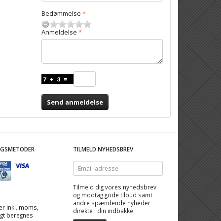
Bedømmelse
Anmeldelse
Send anmeldelse
NGSMETODER
TILMELD NYHEDSBREV
Email-
adresse
Tilmeld dig vores nyhedsbrev
og modtag gode tilbud samt
andre spændende nyheder
 er inkl. moms,
direkte i din indbakke.
ragt beregnes