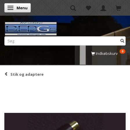
Menu
Skifte navigation
0
Indkøbskurv
Stik og adaptere