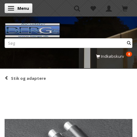
Menu
Skifte navigation
0
Indkøbskurv
Stik og adaptere