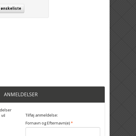
j ønskeliste
ANMELDELSER
delser
Tilføj anmeldelse:
 vil
Fornavn og Efternavn(e)