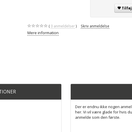
Tilfø
0
anmeldelser
Skriv anmeldelse
Mere information
ATIONER
Der er endnu ikke nogen anmel
her. Vi vil være glade for hvis du
anmelde som den første.