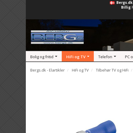
Bergs.dk
Billig
Bolig og fritid
HiFi og TV
Telefon
PC 
Bergs.dk - Elartikler
HiFi og TV
Tilbehør TV og HiFi