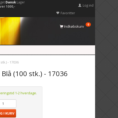
eget
Dansk
Lager
Log ind
ver 1000,-
Favoritter
0
Indkøbskurv
stk.) - 17036
Blå (100 stk.) - 17036
veringstid 1-2 hverdage.
G I KURV