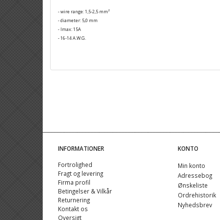
- wire range: 1,5-2,5 mm²
- diameter: 5,0 mm
- Imax: 15A
- 16-14 A.W.G.
INFORMATIONER
KONTO
Fortrolighed
Min konto
Fragt og levering
Adressebog
Firma profil
Ønskeliste
Betingelser & Vilkår
Ordrehistorik
Returnering
Nyhedsbrev
Kontakt os
Oversigt