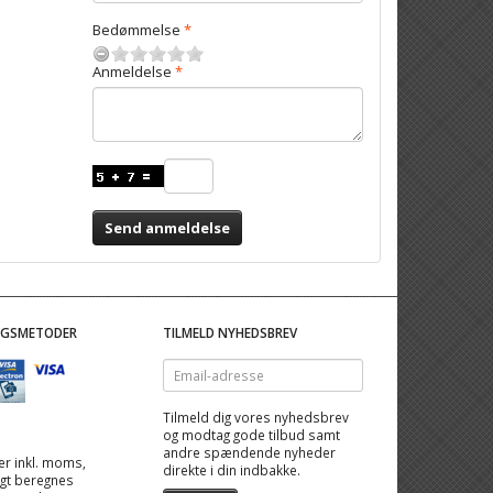
Bedømmelse
Anmeldelse
Send anmeldelse
NGSMETODER
TILMELD NYHEDSBREV
Email-
adresse
Tilmeld dig vores nyhedsbrev
og modtag gode tilbud samt
andre spændende nyheder
 er inkl. moms,
direkte i din indbakke.
ragt beregnes