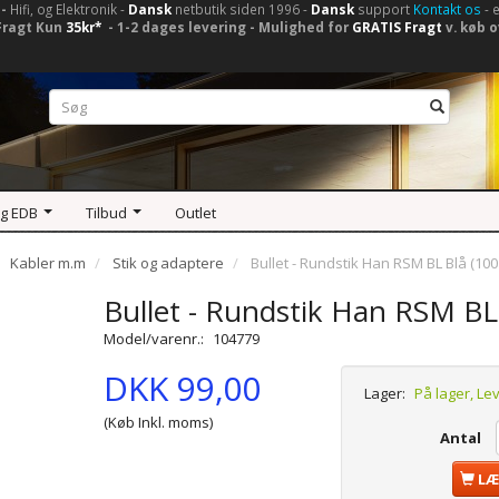
-
Hifi, og Elektronik -
Dansk
netbutik siden 1996 -
Dansk
support
Kontakt os
- 
Fragt Kun
35kr*
- 1-2 dages levering - Mulighed for
GRATIS Fragt
v. køb o
og EDB
Tilbud
Outlet
Kabler m.m
Stik og adaptere
Bullet - Rundstik Han RSM BL Blå (100 
Bullet - Rundstik Han RSM BL 
Model/varenr.:
104779
DKK 99,00
Lager:
På lager, Le
(Køb Inkl. moms)
Antal
LÆ