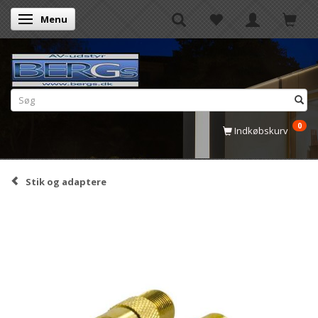
Menu
Skifte navigation
0
Indkøbskurv
Stik og adaptere