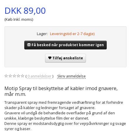
DKK 89,00
(Køb Inkl. moms)
Lager:
Leveringstid er 2-7 dag(e)
Få besked når produktet kommer igen
Tilføj ønskeliste
0
anmeldelser
Skriv anmeldelse
Motip Spray til beskyttelse af kabler imod gnavere,
mår m.m.
Transparent spray med fremragende vedhæftning for at forhindre
skader på kabler og ledninger forsaget af gnavere.
Gnavere vil undgå de behandlede overflader på grund af den
unikke, klæbrige beskyttelse film der er dannet.
Denne spray er modstandsdygtig over for vejrpåvirkninger og svage
syrer og baser.