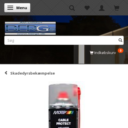
Menu
Skifte navigation
0
Indkøbskurv
Skadedyrsbekæmpelse