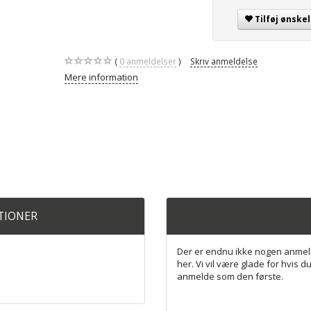
Tilføj ønskel
0
anmeldelser
Skriv anmeldelse
Mere information
ATIONER
Der er endnu ikke nogen anmel
her. Vi vil være glade for hvis du
anmelde som den første.