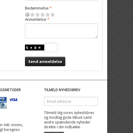
Bedømmelse
Anmeldelse
Send anmeldelse
NGSMETODER
TILMELD NYHEDSBREV
Email-
adresse
Tilmeld dig vores nyhedsbrev
og modtag gode tilbud samt
andre spændende nyheder
 er inkl. moms,
direkte i din indbakke.
ragt beregnes