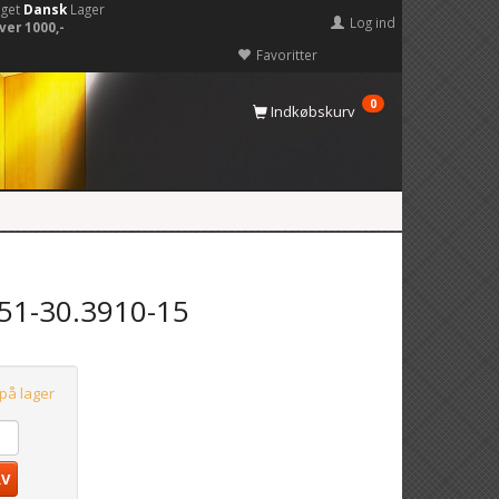
eget
Dansk
Lager
Log ind
ver 1000,-
Favoritter
0
Indkøbskurv
51-30.3910-15
 på lager
RV