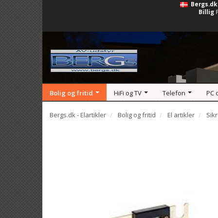
Bergs.dk
Billig
Bolig og fritid
HiFi og TV
Telefon
PC 
Bergs.dk - Elartikler
Bolig og fritid
El artikler
Sik