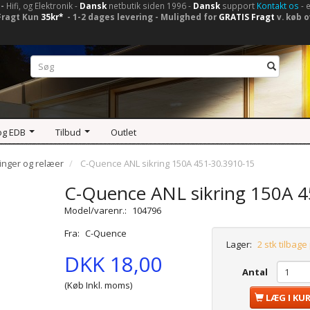
-
Hifi, og Elektronik -
Dansk
netbutik siden 1996 -
Dansk
support
Kontakt os
- 
Fragt Kun
35kr*
- 1-2 dages levering - Mulighed for
GRATIS Fragt
v. køb o
og EDB
Tilbud
Outlet
ringer og relæer
C-Quence ANL sikring 150A 451-30.3910-15
C-Quence ANL sikring 150A 4
Model/varenr.:
104796
Fra:
C-Quence
Lager:
2 stk tilbage
DKK 18,00
Antal
(Køb Inkl. moms)
LÆG I KU