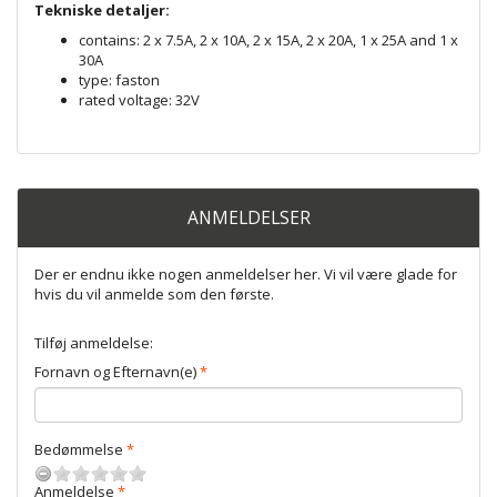
Tekniske detaljer:
contains: 2 x 7.5A, 2 x 10A, 2 x 15A, 2 x 20A, 1 x 25A and 1 x
30A
type: faston
rated voltage: 32V
ANMELDELSER
Der er endnu ikke nogen anmeldelser her. Vi vil være glade for
hvis du vil anmelde som den første.
Tilføj anmeldelse:
Fornavn og Efternavn(e)
Bedømmelse
Anmeldelse