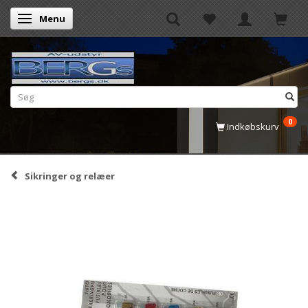
Menu
Skifte navigation
0
Indkøbskurv
Sikringer og relæer