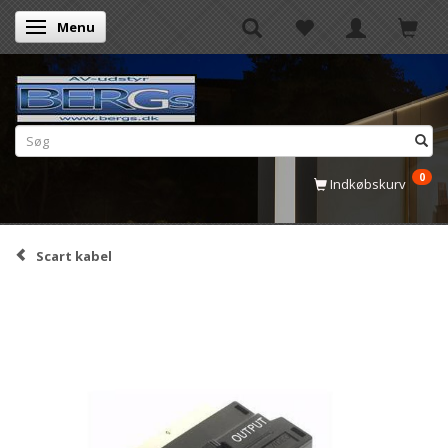
Menu
Skifte navigation
0
Indkøbskurv
Scart kabel