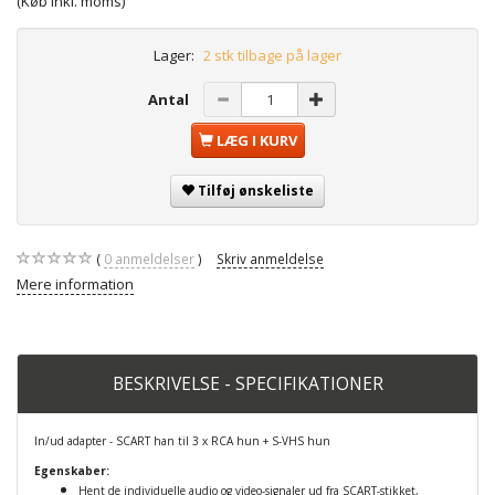
(Køb Inkl. moms)
Lager:
2 stk tilbage på lager
Antal
LÆG I KURV
Tilføj ønskeliste
0
anmeldelser
Skriv anmeldelse
Mere information
BESKRIVELSE - SPECIFIKATIONER
In/ud adapter - SCART han til 3 x RCA hun + S-VHS hun
Egenskaber:
Hent de individuelle audio og video-signaler ud fra SCART-stikket,