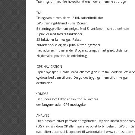
Trænings ur, med fire hovedfunktioner, der er nemme at bruge.
Tid:
Tid og dato, timer, alarm, 2 tid, batteriindikator
GPS træningstilstand - SmartScreen
5 træningsprofiler kan vælges. Med SmartScreen, kan du definere
3 profiler med hver 9 funktioner.
23 fuktioner kan vælges. F.eks.:
Nuværende, Ø og max puls, 4 træningszoner
med advarsel, nuværende, Ø og max tempo / hastighed, distance.
Højdemåler, position, kalorieforbrug.
GPS NAVIGATION
Opret nye spor i Google Maps, eller vælg en rute fra Sports fællesskabe
og download dem til uret. Du guides trygt igennem til din valgte
destination.
KOMPAS
Der findes som tilkøb et elektronisk kompas
der fungerer uden GPS-modtagelse.
ANALYSE
Træningsdata bliver permanent registreret. Læg den medfølgende soft
(OS krav: Windows XP eller højere) og opret forbindelse til GPS-ur. G
data bliver automatisk uploadet til webportalen i
www.runtastic.com