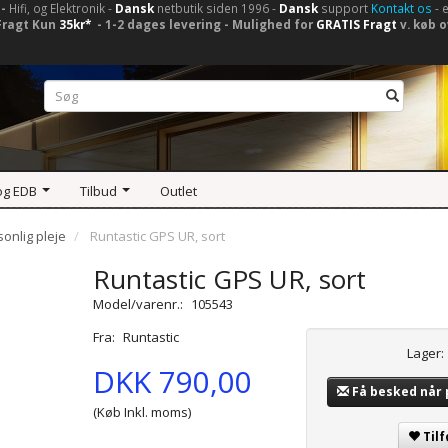
-
Hifi, og Elektronik -
Dansk
netbutik siden 1996 -
Dansk
support
Kontakt os
- 
Fragt Kun
35kr*
- 1-2 dages levering - Mulighed for
GRATIS Fragt
v. køb o
og EDB
Tilbud
Outlet
onlig pleje
Runtastic GPS UR, sort
Runtastic GPS UR, sort
Model/varenr.:
105543
Fra:
Runtastic
Lager:
DKK 790,00
Få besked når
(Køb Inkl. moms)
Tilf