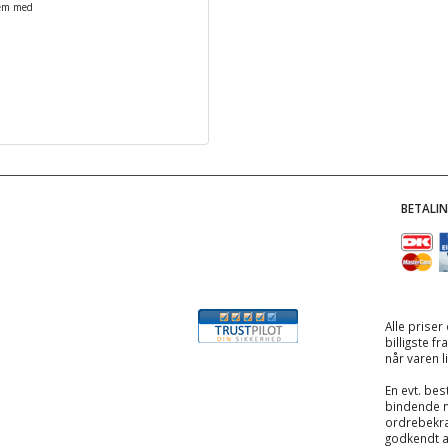
dem med
BETALI
Alle priser
billigste f
når varen l
En evt. best
bindende 
ordrebekræ
godkendt 