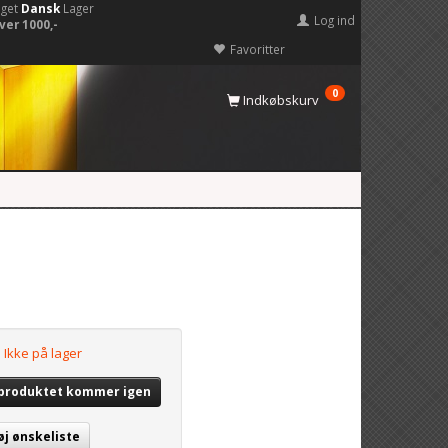
eget
Dansk
Lager
Log ind
ver 1000,-
Favoritter
0
Indkøbskurv
Ikke på lager
 produktet kommer igen
øj ønskeliste