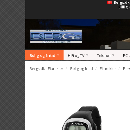
Bergs.dk
Billig
Bolig og fritid
HiFi og TV
Telefon
PC 
Bergs.dk - Elartikler
Bolig og fritid
El artikler
Pers