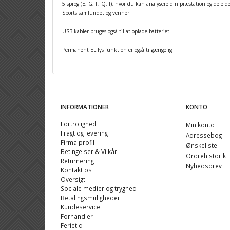
5 sprog (E, G, F, Q, I), hvor du kan analysere din præstation og dele 
Sports samfundet og venner.
USB-kabler bruges også til at oplade batteriet.
Permanent EL lys funktion er også tilgængelig
INFORMATIONER
KONTO
Fortrolighed
Min konto
Fragt og levering
Adressebog
Firma profil
Ønskeliste
Betingelser & Vilkår
Ordrehistorik
Returnering
Nyhedsbrev
Kontakt os
Oversigt
Sociale medier og tryghed
Betalingsmuligheder
Kundeservice
Forhandler
Ferietid