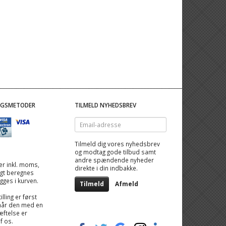
NGSMETODER
TILMELD NYHEDSBREV
Email-
adresse
Tilmeld dig vores nyhedsbrev
og modtag gode tilbud samt
andre spændende nyheder
 er inkl. moms,
direkte i din indbakke.
ragt beregnes
igges i kurven.
Tilmeld
Afmeld
illing er først
når den med en
ftelse er
af os.