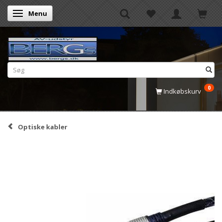
Menu
Skifte navigation
0
Indkøbskurv
Optiske kabler