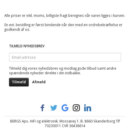
Alle priser er inkl. moms, billigste fragt beregnes når varen ligges i kurven.
En evt. bestilling er først bindende når den med en ordrebekræftelse er
godkendt af os.
TILMELD NYHEDSBREV
Email-
adresse
Tilmeld dig vores nyhedsbrev og modtag gode tilbud samt andre
spændende nyheder direkte i din indbakke.
Tilmeld
Afmeld
BERGS Aps. HiFi og elektronik. Mossøvej 1. B. 8660 Skanderborg Tlf
70230011 CVR 36438614