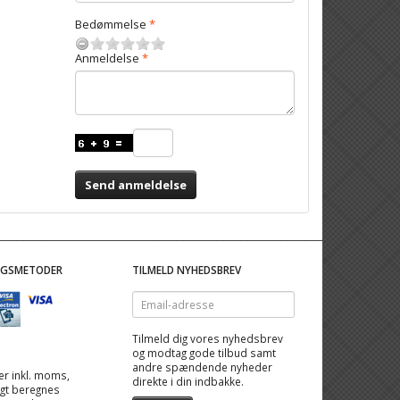
Bedømmelse
Anmeldelse
Send anmeldelse
NGSMETODER
TILMELD NYHEDSBREV
Email-
adresse
Tilmeld dig vores nyhedsbrev
og modtag gode tilbud samt
andre spændende nyheder
 er inkl. moms,
direkte i din indbakke.
ragt beregnes