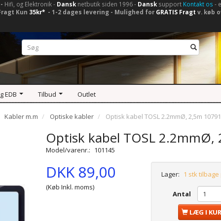
-
Hifi, og Elektronik -
Dansk
netbutik siden 1996 -
Dansk
support
Kontakt os
- 
Fragt Kun
35kr*
- 1-2 dages levering - Mulighed for
GRATIS Fragt
v. køb o
og EDB
Tilbud
Outlet
Kabler m.m
Optiske kabler
Optisk kabel TOSL 2.2mmØ, 2,5m 1079
Optisk kabel TOSL 2.2mmØ,
Model/varenr.:
101145
DKK 89,00
Lager:
1 stk tilbage
(Køb Inkl. moms)
Antal
LÆG I KU