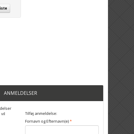
iste
ANMELDELSER
delser
Tilføj anmeldelse:
 vil
Fornavn og Efternavn(e)