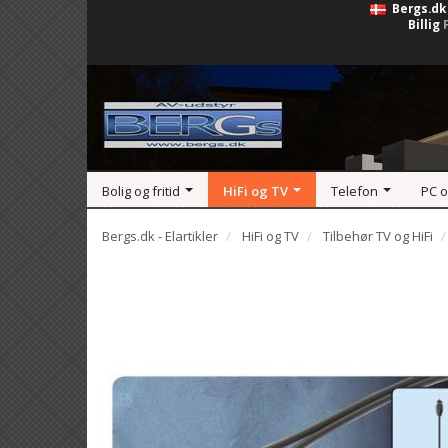
Bergs.dk
Billig
Bolig og fritid
HiFi og TV
Telefon
PC 
Bergs.dk - Elartikler
HiFi og TV
Tilbehør TV og HiFi