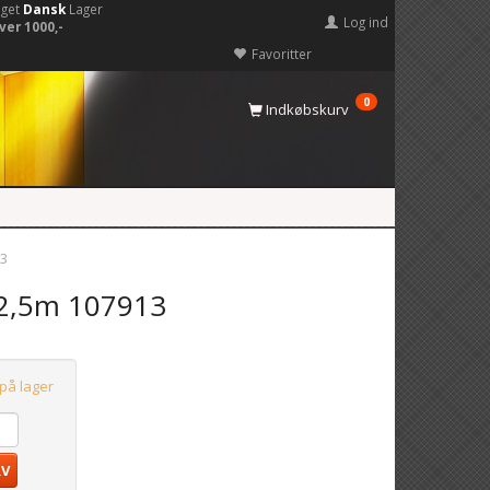
eget
Dansk
Lager
Log ind
ver 1000,-
Favoritter
0
Indkøbskurv
13
 2,5m 107913
 på lager
RV