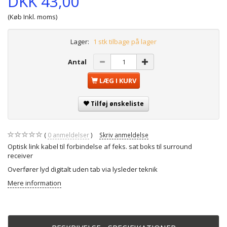
DKK 43,00
(Køb Inkl. moms)
Lager:
1 stk tilbage på lager
Antal
LÆG I KURV
Tilføj ønskeliste
0
anmeldelser
Skriv anmeldelse
Optisk link kabel til forbindelse af feks. sat boks til surround
receiver
Overfører lyd digitalt uden tab via lysleder teknik
Mere information