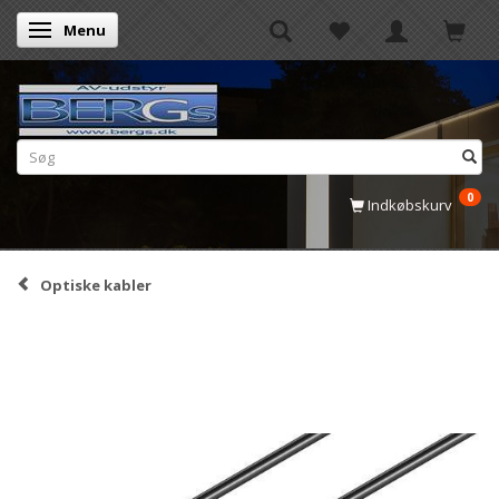
Menu
Skifte navigation
0
Indkøbskurv
Optiske kabler