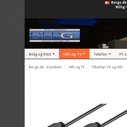
Bergs.dk
Billig
Bolig og fritid
HiFi og TV
Telefon
PC 
Bergs.dk - Elartikler
HiFi og TV
Tilbehør TV og HiFi