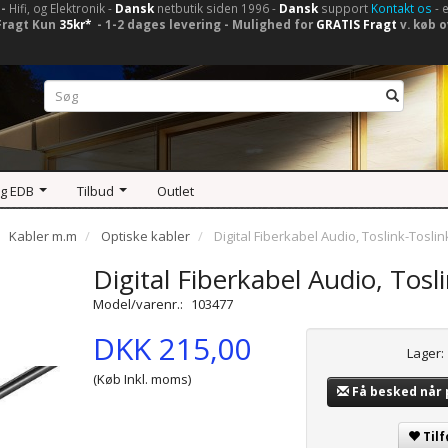
-
Hifi, og Elektronik -
Dansk
netbutik siden 1996 -
Dansk
support
Kontakt os
- 
Fragt Kun
35kr*
- 1-2 dages levering - Mulighed for
GRATIS Fragt
v. køb o
og EDB
Tilbud
Outlet
Kabler m.m
Optiske kabler
Digital Fiberkabel Audio, Toslink-Tosli
Digital Fiberkabel Audio, To
Model/varenr.:
103477
DKK 215,00
Lager:
(Køb Inkl. moms)
Få besked når
Tilf