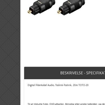
BESKRIVELSE - SPECIFIK
Digital Fiberkabel Audio, Toslink-Toslink, 20m TOTO-20
Til at tilslutte f.eks. DVD-afspiller, Minidisc eller andre lydkilder, via 