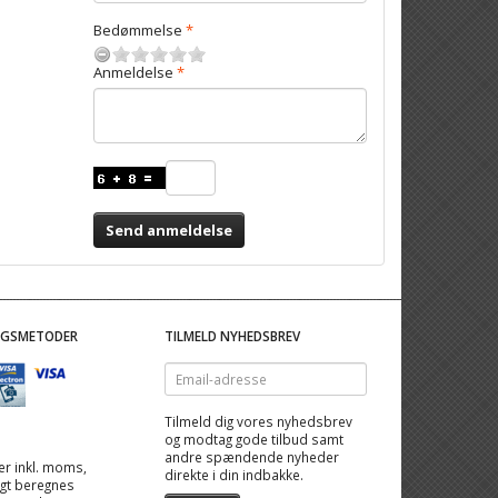
Bedømmelse
Anmeldelse
Send anmeldelse
NGSMETODER
TILMELD NYHEDSBREV
Email-
adresse
Tilmeld dig vores nyhedsbrev
og modtag gode tilbud samt
andre spændende nyheder
 er inkl. moms,
direkte i din indbakke.
ragt beregnes