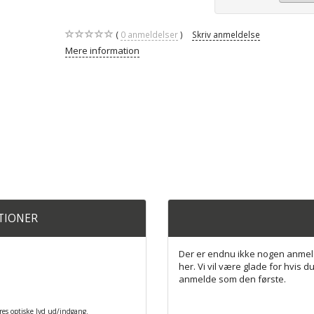
0
anmeldelser
Skriv anmeldelse
Mere information
ATIONER
Der er endnu ikke nogen anmel
her. Vi vil være glade for hvis du
anmelde som den første.
deres optiske lyd ud/indgang.