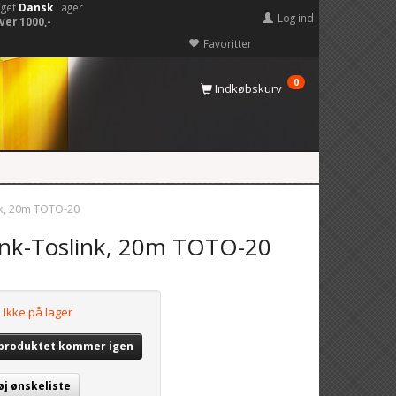
eget
Dansk
Lager
Log ind
ver 1000,-
Favoritter
0
Indkøbskurv
nk, 20m TOTO-20
slink-Toslink, 20m TOTO-20
Ikke på lager
 produktet kommer igen
øj ønskeliste