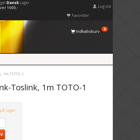
eget
Dansk
Lager
Log ind
ver 1000,-
Favoritter
0
Indkøbskurv
nk, 1m TOTO-1
link-Toslink, 1m TOTO-1
 på lager
RV