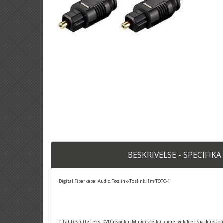
BESKRIVELSE - SPECIFIK
Digital Fiberkabel Audio, Toslink-Toslink, 1m TOTO-1
Til at tilslutte f.eks. DVD-afspiller, Minidisc eller andre lydkilder, via deres 