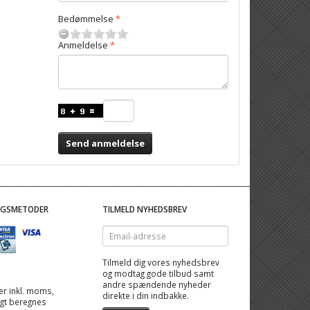
Bedømmelse
Anmeldelse
Send anmeldelse
NGSMETODER
TILMELD NYHEDSBREV
Email-
adresse
Tilmeld dig vores nyhedsbrev
og modtag gode tilbud samt
andre spændende nyheder
 er inkl. moms,
direkte i din indbakke.
ragt beregnes