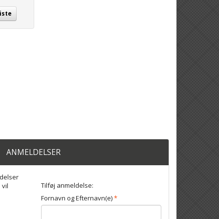
iste
ANMELDELSER
delser
Tilføj anmeldelse:
 vil
Fornavn og Efternavn(e)