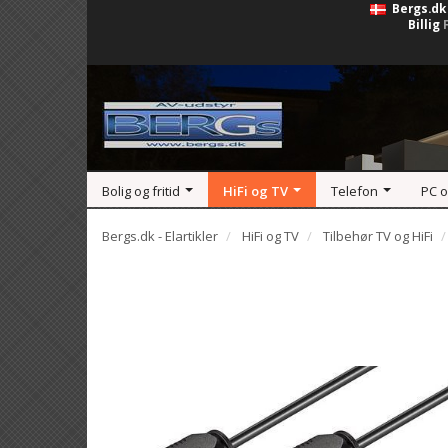
Bergs.dk
Billig
Bolig og fritid
HiFi og TV
Telefon
PC 
Bergs.dk - Elartikler
HiFi og TV
Tilbehør TV og HiFi