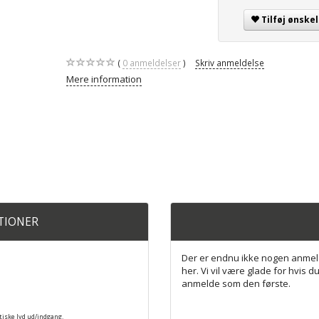
Tilføj ønskel
0
anmeldelser
Skriv anmeldelse
Mere information
ATIONER
Der er endnu ikke nogen anmel
her. Vi vil være glade for hvis du
anmelde som den første.
optiske lyd ud/indgang.