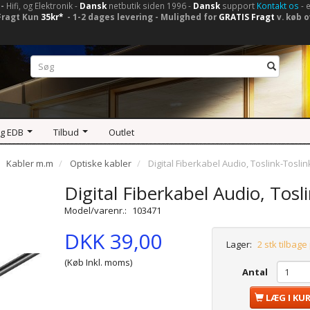
-
Hifi, og Elektronik -
Dansk
netbutik siden 1996 -
Dansk
support
Kontakt os
- 
Fragt Kun
35kr*
- 1-2 dages levering - Mulighed for
GRATIS Fragt
v. køb o
og EDB
Tilbud
Outlet
Kabler m.m
Optiske kabler
Digital Fiberkabel Audio, Toslink-Tosli
Digital Fiberkabel Audio, Tos
Model/varenr.:
103471
DKK 39,00
Lager:
2 stk tilbage
(Køb Inkl. moms)
Antal
LÆG I KU