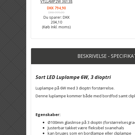
VTLLAMP2W 36138
DKK 794,90
DKK 999,00
Du sparer:
DKK
204,10
(Køb Inkl. moms)
BESKRIVELSE - SPECIFIK
Sort LED Luplampe 6W, 3 dioptri
Luplampe på 6W med 3 dioptri forstørrelse.
Denne luplampe kommer både med bordfod samt cliphol
Egenskaber:
Ø100mm glaslinse på 3 dioptri (forstørrelsesgrad
Justerbar takket være fleksibel svanehals
kan bruges som en bordlampe eller cliplampe