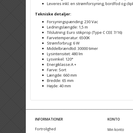
Leveres inkl. en strømforsyning, bordfod og cli
Tekniske detaljer:
Forsyningspænding: 230 Vac
Ledningslængde: 1,5 m
Tilslutning: Euro stikprop (Type C CEE 7/16)
Farvetemperatur: 6500K
Strømforbrug: 6 W
Middelbrændtid: 30000 timer
Lysintensitet: 480 lm
Lysvinkel: 120°
Energiklasse:A +
Farve: Sort
Længde: 660 mm
Bredde: 65 mm
Højde: 40 mm
INFORMATIONER
KONTO
Fortrolighed
Min konto