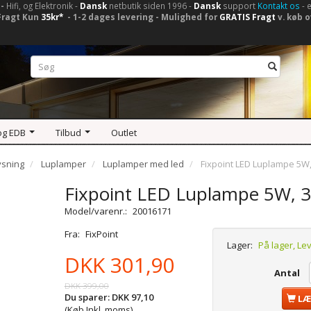
-
Hifi, og Elektronik -
Dansk
netbutik siden 1996 -
Dansk
support
Kontakt os
- 
Fragt Kun
35kr*
- 1-2 dages levering - Mulighed for
GRATIS Fragt
v. køb o
og EDB
Tilbud
Outlet
ysning
Luplamper
Luplamper med led
Fixpoint LED Luplampe 5W, 
Fixpoint LED Luplampe 5W, 3 
Model/varenr.:
20016171
Fra:
FixPoint
Lager:
På lager, Le
DKK 301,90
Antal
DKK 399,00
Du sparer:
DKK 97,10
LÆ
(Køb Inkl. moms)