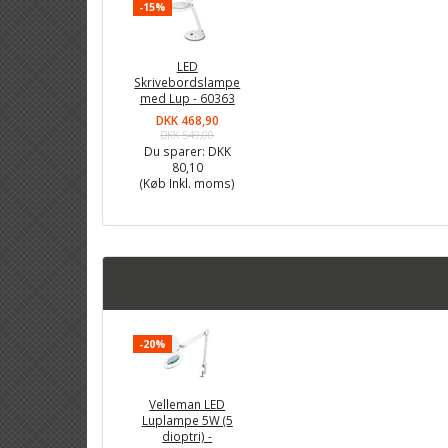
-15%
LED
Skrivebordslampe
med Lup - 60363
DKK 468,90
DKK 549,00
Du sparer:
DKK
80,10
(Køb Inkl. moms)
-20%
Velleman LED
Luplampe 5W (5
dioptri) -