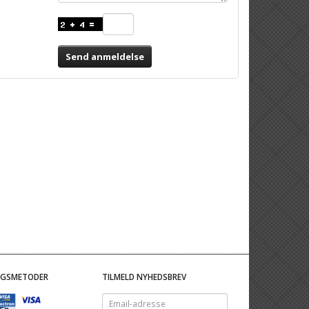
Send anmeldelse
NGSMETODER
TILMELD NYHEDSBREV
Email-