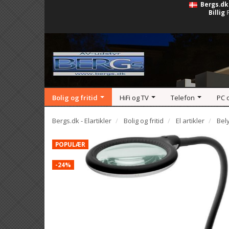
Bergs.dk
Billig
Bolig og fritid
HiFi og TV
Telefon
PC 
Bergs.dk - Elartikler
Bolig og fritid
El artikler
Bel
POPULÆR
-24%