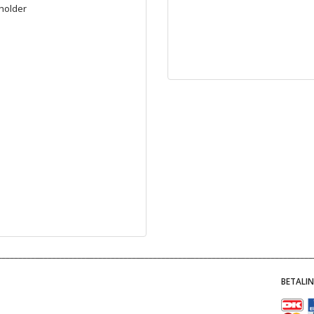
pholder
BETALI