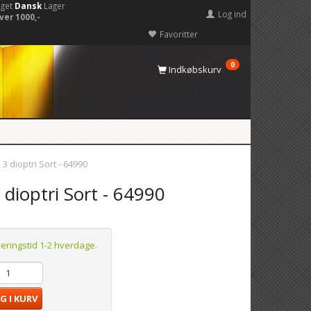
eget
Dansk
Lager
Log ind
ver 1000,-
Favoritter
0
Indkøbskurv
3 dioptri Sort - 64990
dioptri Sort - 64990
veringstid 1-2 hverdage.
G I KURV