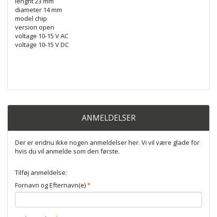
lenght 23 mm
diameter 14 mm
model chip
version open
voltage 10-15 V AC
voltage 10-15 V DC
ANMELDELSER
Der er endnu ikke nogen anmeldelser her. Vi vil være glade for
hvis du vil anmelde som den første.
Tilføj anmeldelse:
Fornavn og Efternavn(e)