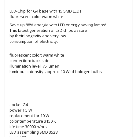
LED-Chip for G4 base with 15 SMD LEDs
fluorescent color warm white
Save up 88% energie with LED energiy saving lamps!
This latest generation of LED chips assure
by their longevity and very low
consumption of electricity.
fluorescent color: warm white
connection: back side
illumination level: 75 lumen
luminous intensity: approx. 10 W of halogen bulbs
socket G4
power 1,5 W
replacement for 10 W
color temperature 3150 K
life time 30000 h/hrs
LED assembling SMD 3528