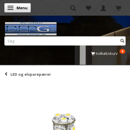
Menu
Skifte navigation
0
Indkøbskurv
LED og elsparepærer