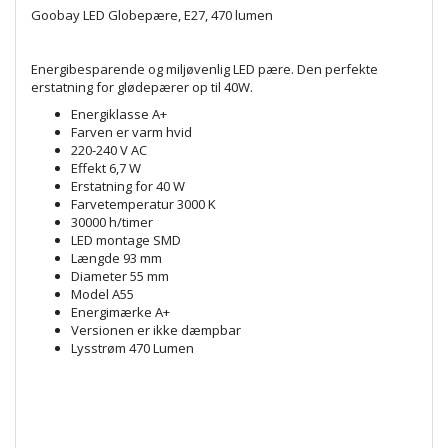
Goobay LED Globepære, E27, 470 lumen
Energibesparende og miljøvenlig LED pære. Den perfekte
erstatning for glødepærer op til 40W.
Energiklasse A+
Farven er varm hvid
220-240 V AC
Effekt 6,7 W
Erstatning for 40 W
Farvetemperatur 3000 K
30000 h/timer
LED montage SMD
Længde 93 mm
Diameter 55 mm
Model A55
Energimærke A+
Versionen er ikke dæmpbar
Lysstrøm 470 Lumen