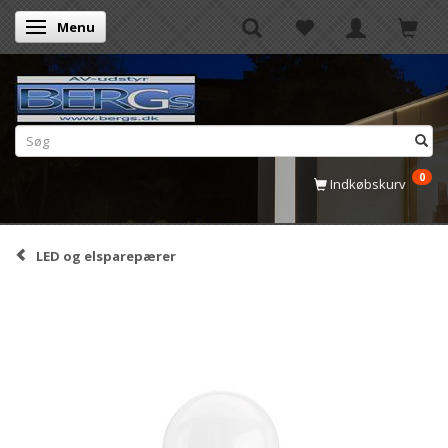
Menu
Skifte navigation
0
Indkøbskurv
LED og elsparepærer