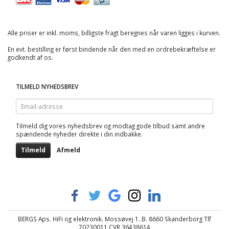
Alle priser er inkl. moms, billigste fragt beregnes når varen ligges i kurven.
En evt. bestilling er først bindende når den med en ordrebekræftelse er
godkendt af os.
TILMELD NYHEDSBREV
Email-
adresse
Tilmeld dig vores nyhedsbrev og modtag gode tilbud samt andre
spændende nyheder direkte i din indbakke.
Tilmeld
Afmeld
BERGS Aps. HiFi og elektronik. Mossøvej 1. B. 8660 Skanderborg Tlf
70230011 CVR 36438614