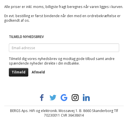
Alle priser er inkl. moms, billigste fragt beregnes når varen ligges i kurven.
En evt. bestilling er først bindende når den med en ordrebekræftelse er
godkendt af os.
TILMELD NYHEDSBREV
Email-
adresse
Tilmeld dig vores nyhedsbrev og modtag gode tilbud samt andre
spændende nyheder direkte i din indbakke.
Tilmeld
Afmeld
BERGS Aps. HiFi og elektronik. Mossøvej 1. B. 8660 Skanderborg Tlf
70230011 CVR 36438614