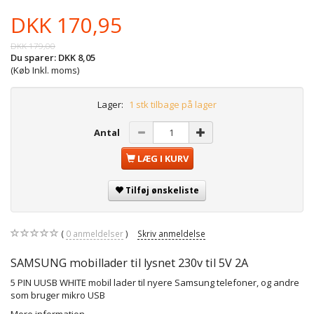
DKK 170,95
DKK 179,00
Du sparer:
DKK 8,05
(Køb Inkl. moms)
Lager:
1 stk tilbage på lager
Antal
LÆG I KURV
Tilføj ønskeliste
0
anmeldelser
Skriv anmeldelse
SAMSUNG mobillader til lysnet 230v til 5V 2A
5 PIN UUSB WHITE mobil lader til nyere Samsung telefoner, og andre
som bruger mikro USB