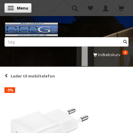
Menu
Skifte navigation
0
Indkøbskurv
Lader til mobiltelefon
-5%