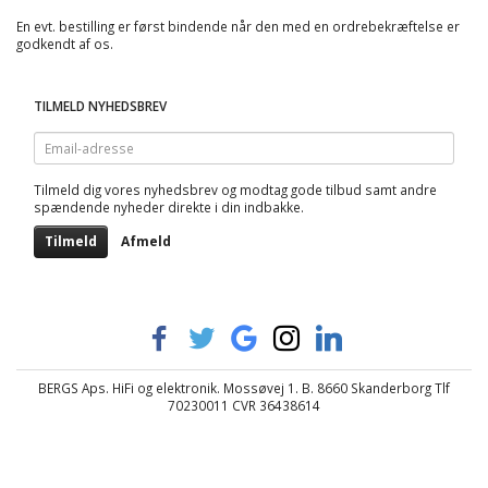
En evt. bestilling er først bindende når den med en ordrebekræftelse er
godkendt af os.
TILMELD NYHEDSBREV
Email-
adresse
Tilmeld dig vores nyhedsbrev og modtag gode tilbud samt andre
spændende nyheder direkte i din indbakke.
Tilmeld
Afmeld
BERGS Aps. HiFi og elektronik. Mossøvej 1. B. 8660 Skanderborg Tlf
70230011 CVR 36438614