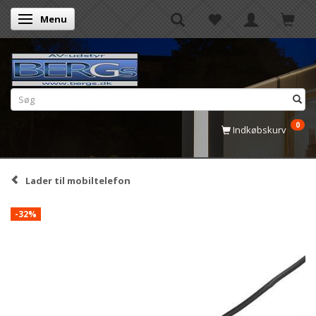
Menu
Skifte navigation
0
Indkøbskurv
Lader til mobiltelefon
-32%