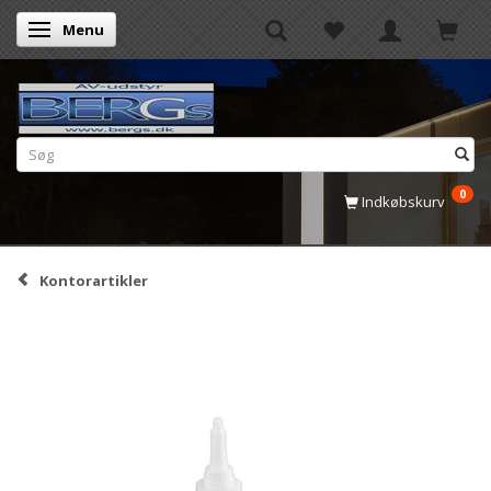
Menu
Skifte navigation
0
Indkøbskurv
Kontorartikler