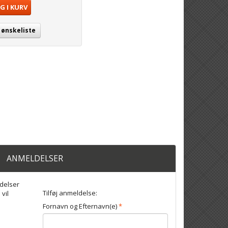
G I KURV
j ønskeliste
ANMELDELSER
delser
Tilføj anmeldelse:
 vil
Fornavn og Efternavn(e)