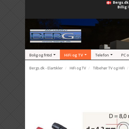
Bergs.dk
Billig
Bolig og fritid
HiFi og TV
Telefon
PC 
Bergs.dk - Elartikler
HiFi og TV
Tilbehør TV og HiFi