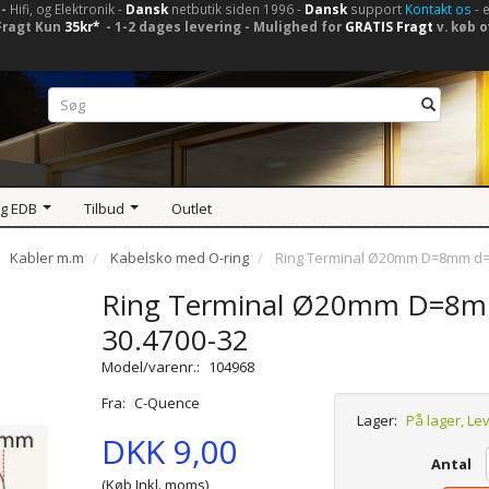
-
Hifi, og Elektronik -
Dansk
netbutik siden 1996 -
Dansk
support
Kontakt os
- 
Fragt Kun
35kr*
- 1-2 dages levering - Mulighed for
GRATIS Fragt
v. køb o
og EDB
Tilbud
Outlet
Kabler m.m
Kabelsko med O-ring
Ring Terminal Ø20mm D=8mm d=
Ring Terminal Ø20mm D=8m
30.4700-32
Model/varenr.:
104968
Fra:
C-Quence
Lager:
På lager, Le
DKK 9,00
Antal
(Køb Inkl. moms)