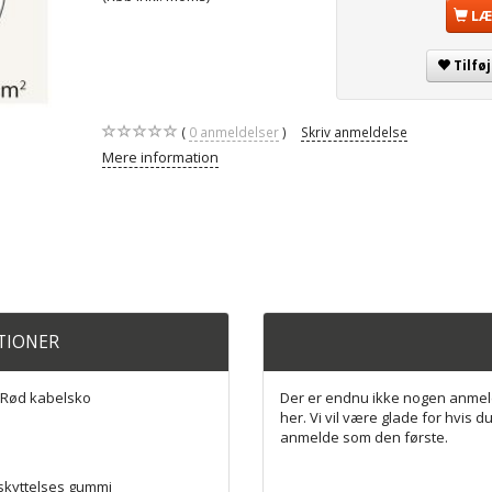
LÆ
Tilfø
0
anmeldelser
Skriv anmeldelse
Mere information
ATIONER
 Rød kabelsko
Der er endnu ikke nogen anmel
her. Vi vil være glade for hvis du
anmelde som den første.
eskyttelses gummi