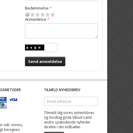
Bedømmelse
Anmeldelse
Send anmeldelse
NGSMETODER
TILMELD NYHEDSBREV
Email-
adresse
Tilmeld dig vores nyhedsbrev
og modtag gode tilbud samt
andre spændende nyheder
 er inkl. moms,
direkte i din indbakke.
ragt beregnes