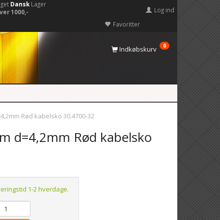
eget
Dansk
Lager
Log ind
ver 1000,-
Favoritter
0
Indkøbskurv
4,2mm Rød kabelsko 30.4700-32
m d=4,2mm Rød kabelsko
veringstid 1-2 hverdage.