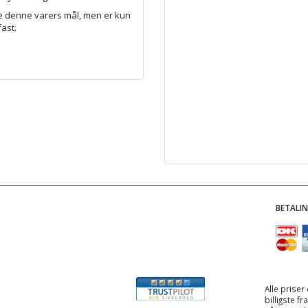
e denne varers mål, men er kun
fast.
BETALI
Alle priser
billigste f