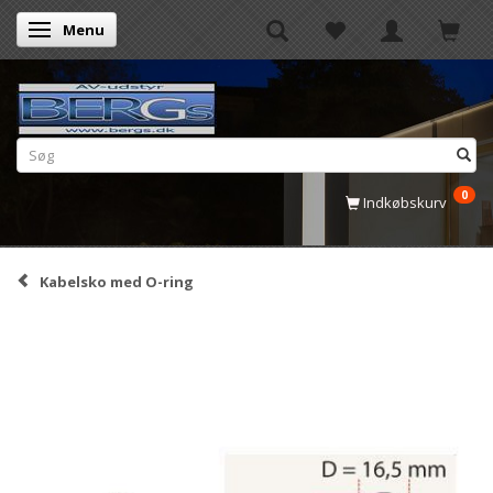
Menu
Skifte navigation
0
Indkøbskurv
Kabelsko med O-ring