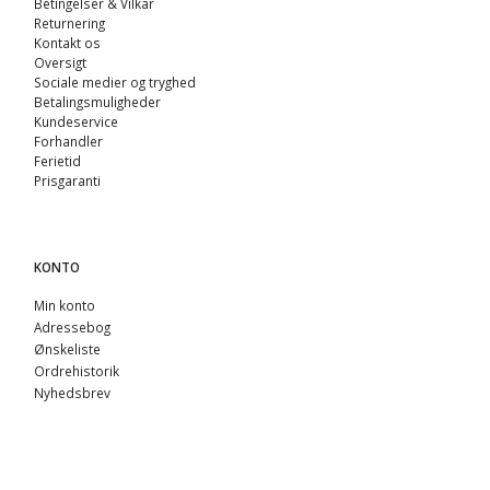
Betingelser & Vilkår
Returnering
Kontakt os
Oversigt
Sociale medier og tryghed
Betalingsmuligheder
Kundeservice
Forhandler
Ferietid
Prisgaranti
KONTO
Min konto
Adressebog
Ønskeliste
Ordrehistorik
Nyhedsbrev