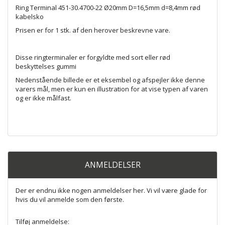
Ring Terminal 451-30.4700-22 Ø20mm D=16,5mm d=8,4mm rød
kabelsko
Prisen er for 1 stk. af den herover beskrevne vare.
Disse ringterminaler er forgyldte med sort eller rød
beskyttelses gummi
Nedenstående billede er et eksembel og afspejler ikke denne
varers mål, men er kun en illustration for at vise typen af varen
og er ikke målfast.
ANMELDELSER
Der er endnu ikke nogen anmeldelser her. Vi vil være glade for
hvis du vil anmelde som den første.
Tilføj anmeldelse: