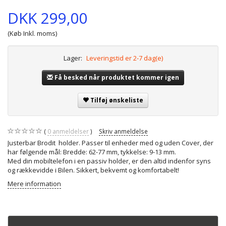
DKK 299,00
(Køb Inkl. moms)
Lager:
Leveringstid er 2-7 dag(e)
Få besked når produktet kommer igen
Tilføj ønskeliste
0
anmeldelser
Skriv anmeldelse
Justerbar Brodit holder. Passer til enheder med og uden Cover, der
har følgende mål: Bredde: 62-77 mm, tykkelse: 9-13 mm.
Med din mobiltelefon i en passiv holder, er den altid indenfor syns
og rækkevidde i Bilen. Sikkert, bekvemt og komfortabelt!
Mere information