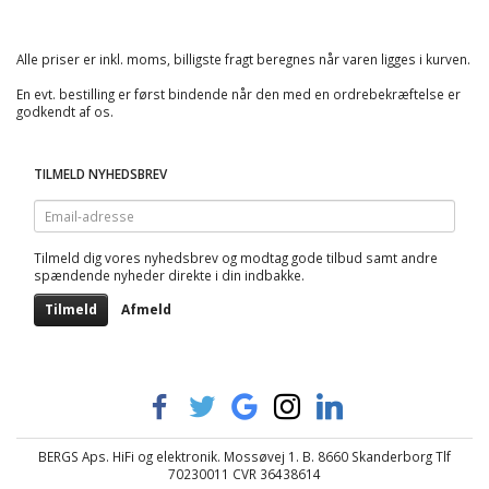
Alle priser er inkl. moms, billigste fragt beregnes når varen ligges i kurven.
En evt. bestilling er først bindende når den med en ordrebekræftelse er
godkendt af os.
TILMELD NYHEDSBREV
Email-
adresse
Tilmeld dig vores nyhedsbrev og modtag gode tilbud samt andre
spændende nyheder direkte i din indbakke.
Tilmeld
Afmeld
BERGS Aps. HiFi og elektronik. Mossøvej 1. B. 8660 Skanderborg Tlf
70230011 CVR 36438614