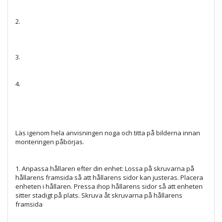
2.
3.
4.
Läs igenom hela anvisningen noga och titta på bilderna innan
monteringen påbörjas.
1. Anpassa hållaren efter din enhet: Lossa på skruvarna på
hållarens framsida så att hållarens sidor kan justeras. Placera
enheten i hållaren. Pressa ihop hållarens sidor så att enheten
sitter stadigt på plats. Skruva åt skruvarna på hållarens
framsida