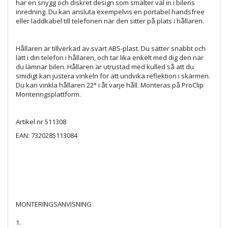
har en snygg och diskret design som smälter väl in i bilens
inredning. Du kan ansluta exempelvis en portabel handsfree
eller laddkabel till telefonen när den sitter på plats i hållaren.
Hållaren är tillverkad av svart ABS-plast. Du sätter snabbt och
lätt i din telefon i hållaren, och tar lika enkelt med dig den när
du lämnar bilen. Hållaren är utrustad med kulled så att du
smidigt kan justera vinkeln för att undvika reflektion i skärmen.
Du kan vinkla hållaren 22° i åt varje håll. Monteras på ProClip
Monteringsplattform.
Artikel nr
511308
EAN:
7320285113084
MONTERINGSANVISNING
1.