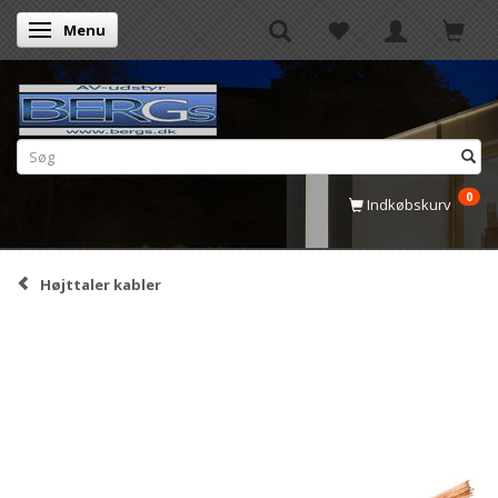
Menu
Skifte navigation
0
Indkøbskurv
Højttaler kabler