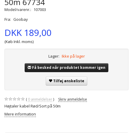
50m 67734
Model/varenr.:
107003
Fra:
Goobay
DKK 189,00
(Køb Inkl. moms)
Lager:
Ikke på lager
Få besked når produktet kommer igen
Tilføj ønskeliste
0
anmeldelser
Skriv anmeldelse
Højtaler kabel Rød/Sort på 50m
Mere information