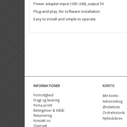
Power adapter:input (100~240), output 5V
Plug-and-play, No software installation
Easy to install and simple to operate
INFORMATIONER
KONTO
Fortrolighed
Min konto
Fragt og levering
Adressebog
Firma profil
Ønskeliste
Betingelser & Vilkår
Ordrehistorik
Returnering
Nyhedsbrev
Kontakt os
Oversigt