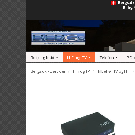
Bergs.dk
Billig
Bolig og fritid
HiFi og TV
Telefon
PC 
Bergs.dk - Elartikler
HiFi og TV
Tilbehør TV og HiFi