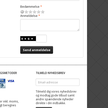
Bedømmelse
Anmeldelse
Send anmeldelse
NGSMETODER
TILMELD NYHEDSBREV
Email-
adresse
Tilmeld dig vores nyhedsbrev
og modtag gode tilbud samt
andre spændende nyheder
 er inkl. moms,
direkte i din indbakke.
ragt beregnes