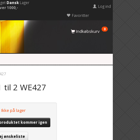
eget
Dansk
Lager
Log ind
ver 1000,-
Favoritter
0
Indkøbskurv
E427
 til 2 WE427
Ikke på lager
 produktet kommer igen
øj ønskeliste