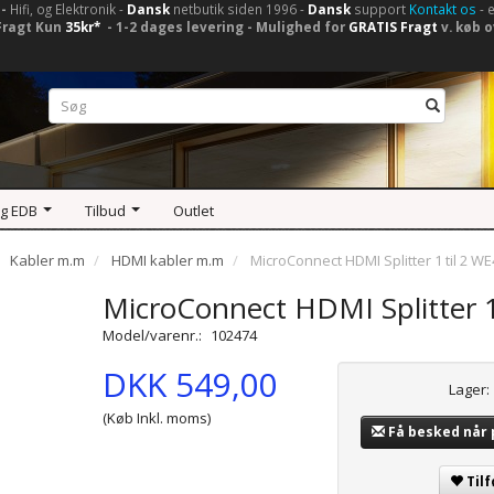
-
Hifi, og Elektronik -
Dansk
netbutik siden 1996 -
Dansk
support
Kontakt os
- 
Fragt Kun
35kr*
- 1-2 dages levering - Mulighed for
GRATIS Fragt
v. køb o
og EDB
Tilbud
Outlet
Kabler m.m
HDMI kabler m.m
MicroConnect HDMI Splitter 1 til 2 W
MicroConnect HDMI Splitter 1
Model/varenr.:
102474
DKK 549,00
Lager:
(Køb Inkl. moms)
Få besked når
Tilf