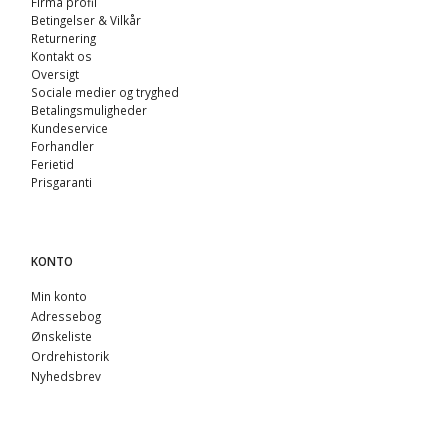
Firma profil
Betingelser & Vilkår
Returnering
Kontakt os
Oversigt
Sociale medier og tryghed
Betalingsmuligheder
Kundeservice
Forhandler
Ferietid
Prisgaranti
KONTO
Min konto
Adressebog
Ønskeliste
Ordrehistorik
Nyhedsbrev