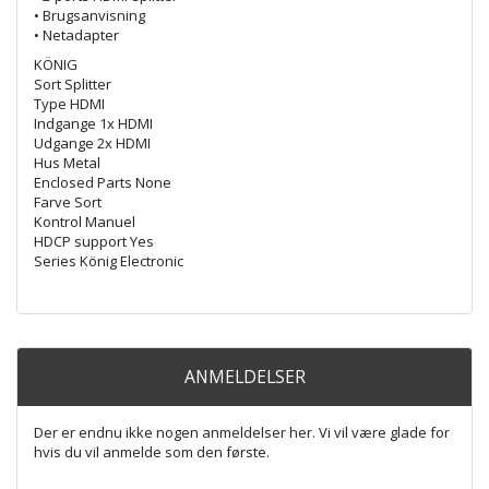
• Brugsanvisning
• Netadapter
KÖNIG
Sort Splitter
Type HDMI
Indgange 1x HDMI
Udgange 2x HDMI
Hus Metal
Enclosed Parts None
Farve Sort
Kontrol Manuel
HDCP support Yes
Series König Electronic
ANMELDELSER
Der er endnu ikke nogen anmeldelser her. Vi vil være glade for
hvis du vil anmelde som den første.