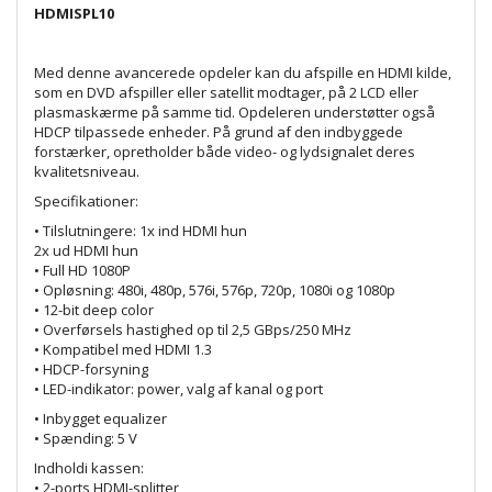
HDMISPL10
Med denne avancerede opdeler kan du afspille en HDMI kilde,
som en DVD afspiller eller satellit modtager, på 2 LCD eller
plasmaskærme på samme tid. Opdeleren understøtter også
HDCP tilpassede enheder. På grund af den indbyggede
forstærker, opretholder både video- og lydsignalet deres
kvalitetsniveau.
Specifikationer:
• Tilslutningere: 1x ind HDMI hun
2x ud HDMI hun
• Full HD 1080P
• Opløsning: 480i, 480p, 576i, 576p, 720p, 1080i og 1080p
• 12-bit deep color
• Overførsels hastighed op til 2,5 GBps/250 MHz
• Kompatibel med HDMI 1.3
• HDCP-forsyning
• LED-indikator: power, valg af kanal og port
• Inbygget equalizer
• Spænding: 5 V
Indholdi kassen:
• 2-ports HDMI-splitter