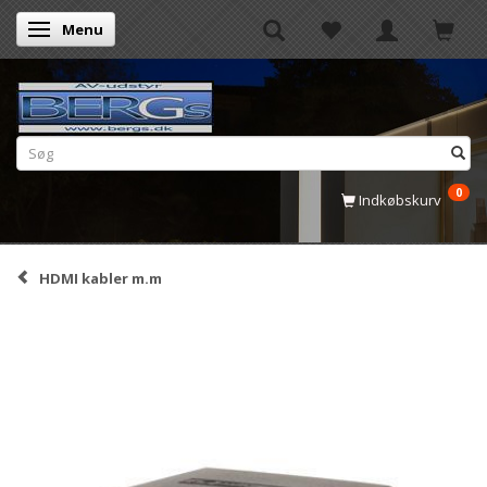
Menu
Skifte navigation
0
Indkøbskurv
HDMI kabler m.m