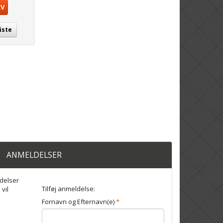
RV
iste
ANMELDELSER
delser
Tilføj anmeldelse:
 vil
Fornavn og Efternavn(e)