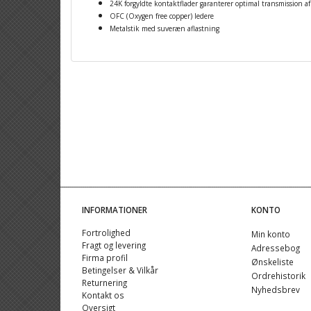
24K forgyldte kontaktflader garanterer optimal transmission af 
OFC (Oxygen free copper) ledere
Metalstik med suveræn aflastning
INFORMATIONER
KONTO
Fortrolighed
Min konto
Fragt og levering
Adressebog
Firma profil
Ønskeliste
Betingelser & Vilkår
Ordrehistorik
Returnering
Nyhedsbrev
Kontakt os
Oversigt