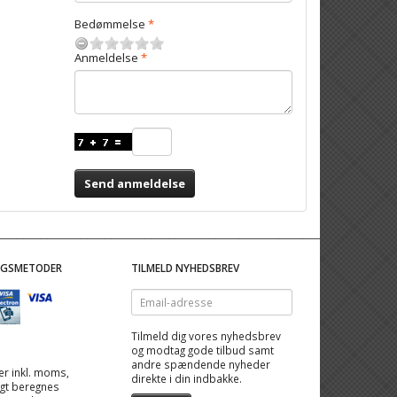
Bedømmelse
Anmeldelse
Send anmeldelse
NGSMETODER
TILMELD NYHEDSBREV
Email-
adresse
Tilmeld dig vores nyhedsbrev
og modtag gode tilbud samt
andre spændende nyheder
 er inkl. moms,
direkte i din indbakke.
ragt beregnes