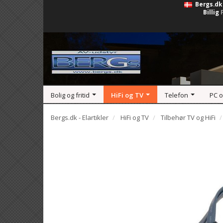
Bergs.dk
Billig
Bolig og fritid
HiFi og TV
Telefon
PC 
Bergs.dk - Elartikler
HiFi og TV
Tilbehør TV og HiFi