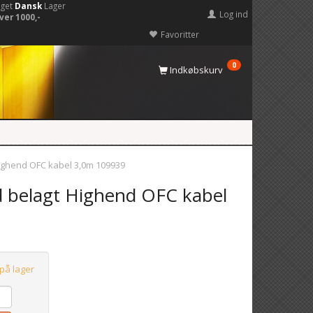
eget
Dansk
Lager
Log ind
ver 1000,-
Favoritter
0
Indkøbskurv
Highend OFC kabel 3,0m 109939
 belagt Highend OFC kabel
 på lager