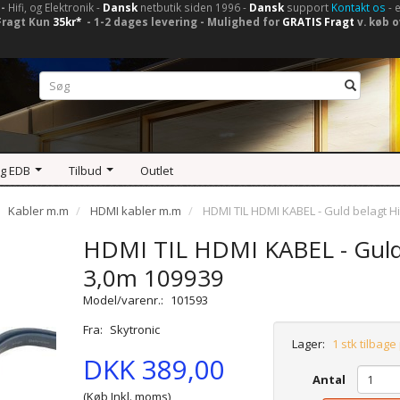
-
Hifi, og Elektronik -
Dansk
netbutik siden 1996 -
Dansk
support
Kontakt os
- 
Fragt Kun
35kr*
- 1-2 dages levering - Mulighed for
GRATIS Fragt
v. køb o
og EDB
Tilbud
Outlet
Kabler m.m
HDMI kabler m.m
HDMI TIL HDMI KABEL - Guld belagt 
HDMI TIL HDMI KABEL - Guld
3,0m 109939
Model/varenr.:
101593
Fra:
Skytronic
Lager:
1 stk tilbage
DKK 389,00
Antal
(Køb Inkl. moms)