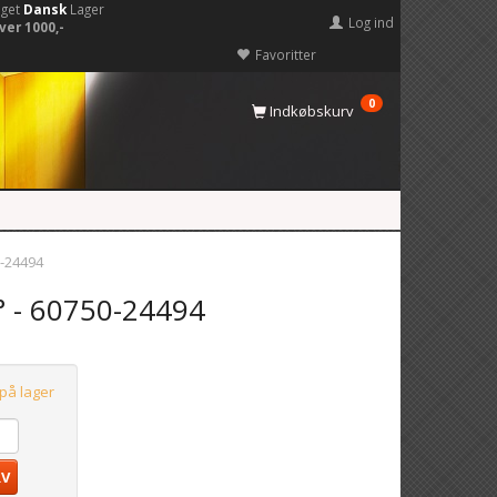
eget
Dansk
Lager
Log ind
ver 1000,-
Favoritter
0
Indkøbskurv
-24494
 - 60750-24494
 på lager
RV