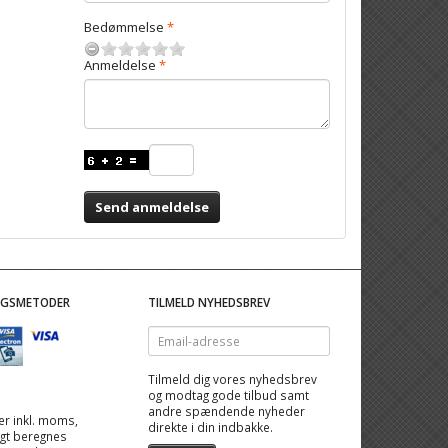
Bedømmelse
Anmeldelse
Send anmeldelse
NGSMETODER
TILMELD NYHEDSBREV
Email-
adresse
Tilmeld dig vores nyhedsbrev
og modtag gode tilbud samt
andre spændende nyheder
 er inkl. moms,
direkte i din indbakke.
ragt beregnes