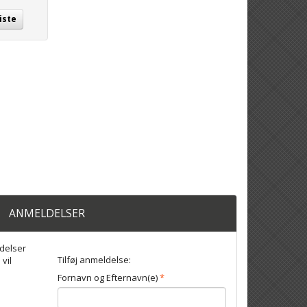
iste
ANMELDELSER
delser
Tilføj anmeldelse:
 vil
Fornavn og Efternavn(e)