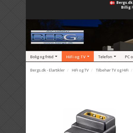
Bergs.dk
Billig
Bolig og fritid
HiFi og TV
Telefon
PC 
Bergs.dk - Elartikler
HiFi og TV
Tilbehør TV og HiFi