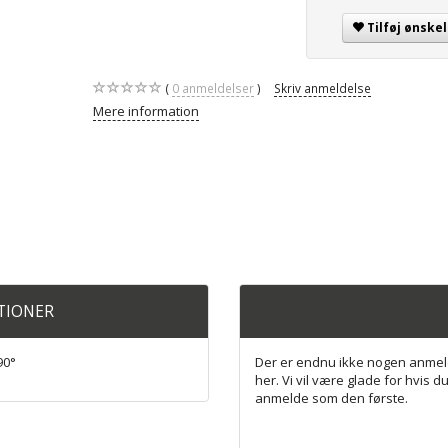
Tilføj ønskel
0
anmeldelser
Skriv anmeldelse
Mere information
ATIONER
90°
Der er endnu ikke nogen anmel
her. Vi vil være glade for hvis du
anmelde som den første.