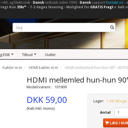
-
Hifi, og Elektronik -
Dansk
netbutik siden 1996 -
Dansk
support
Kontakt os
- 
Fragt Kun
35kr*
- 1-2 dages levering - Mulighed for
GRATIS Fragt
v. køb o
og EDB
Tilbud
Outlet
Kabler m.m
HDMI kabler m.m
HDMI mellemled hun-hun 90° - 60750
HDMI mellemled hun-hun 90°
Model/varenr.:
101909
DKK 59,00
Lager:
1 stk tilbage
(Køb Inkl. moms)
Antal
LÆG I KU