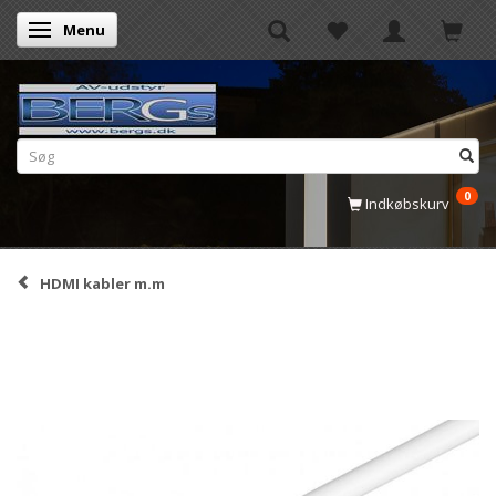
Menu
Skifte navigation
0
Indkøbskurv
HDMI kabler m.m