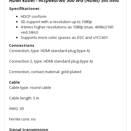
HDMI kabel - HiSpeed/wE 500 WG (HDMI) 5m hvid
Specifikationer:
HDCP conform
3D support with a resolution up to 1080p
4 times higher resolutions as 1080p (max. 4096x2160
ved 24Hz)
Supports more color spaces as DSC and sYCC601
Connections
Connection, type:
HDMI standard plug (type A)
Connection 2, type:
HDMI standard plug (type A)
Connection, contact material:
gold-plated
Cable
Cable type:
round cable
Cable length:
5 m
AWG:
30
Ferrite core:
no
Signal transmission