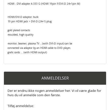
HDMI - DVI adapter A 333 G (HDMI 19pin F/DVI-D 24+1pin M)
HDMI/DVI-D adaptor; bulk
19 pin HDMI jack > DVI-D (24+1) plug
gold plated contacts
moulded, high quality
monitor, beamer, plasma TV ...(with DVI-D input) can be
connected via adaptor by an HDMI cable to DVD player,
grafic cards ... (with HDMI output)
ANMELDELSER
Der er endnu ikke nogen anmeldelser her. Vi vil være glade for
hvis du vil anmelde som den første.
Tilføj anmeldelse: