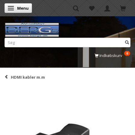
Menu
Skifte navigation
0
Indkøbskurv
HDMI kabler m.m