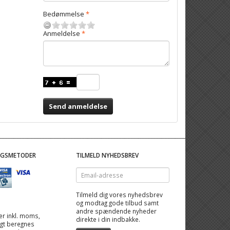
Bedømmelse
Anmeldelse
Send anmeldelse
NGSMETODER
TILMELD NYHEDSBREV
Email-
adresse
Tilmeld dig vores nyhedsbrev
og modtag gode tilbud samt
andre spændende nyheder
 er inkl. moms,
direkte i din indbakke.
ragt beregnes