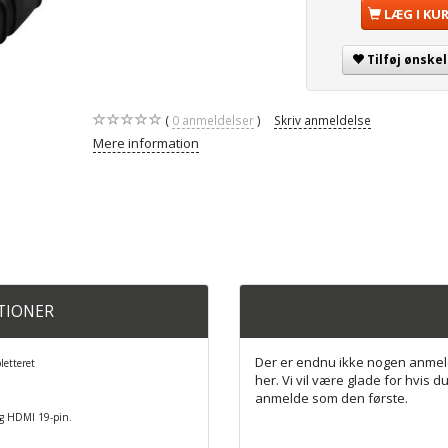
LÆG I KU
Tilføj ønskel
0
anmeldelser
Skriv anmeldelse
Mere information
ATIONER
Der er endnu ikke nogen anmel
etteret
her. Vi vil være glade for hvis du
anmelde som den første.
ig HDMI 19-pin.