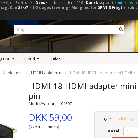
-
Hifi, og Elektronik -
Dansk
netbutik siden 1996 -
Dansk
support
Kontakt os
- 
Fragt Kun
35kr*
- 1-2 dages levering - Mulighed for
GRATIS Fragt
v. køb o
og EDB
Tilbud
Outlet
Kabler m.m
HDMI kabler m.m
HDMI-18 HDMI-adapter mini HDMI han
HDMI-18 HDMI-adapter mini 
pin
Model/varenr.:
104607
DKK 59,00
Lager:
1 stk tilbage
(Køb Inkl. moms)
Antal