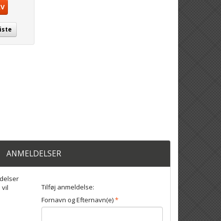
RV
iste
ANMELDELSER
delser
Tilføj anmeldelse:
 vil
Fornavn og Efternavn(e)