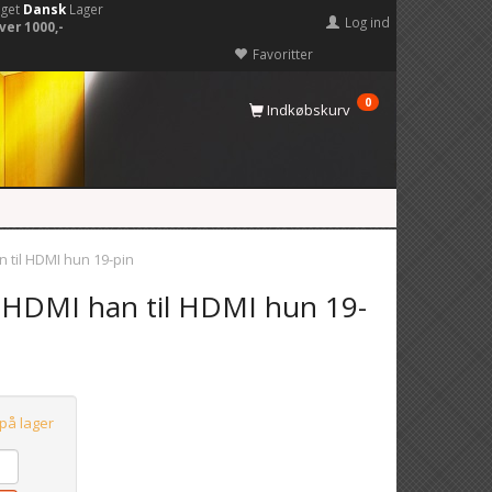
eget
Dansk
Lager
Log ind
ver 1000,-
Favoritter
0
Indkøbskurv
 til HDMI hun 19-pin
HDMI han til HDMI hun 19-
 på lager