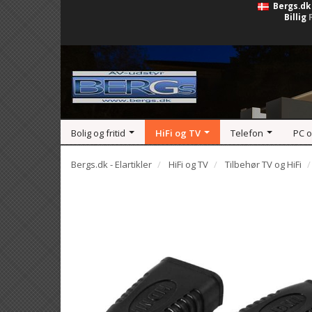
Bergs.dk
Billig
Bolig og fritid
HiFi og TV
Telefon
PC 
Bergs.dk - Elartikler
HiFi og TV
Tilbehør TV og HiFi