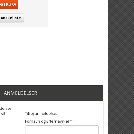
G I KURV
j ønskeliste
ANMELDELSER
delser
Tilføj anmeldelse:
 vil
Fornavn og Efternavn(e)