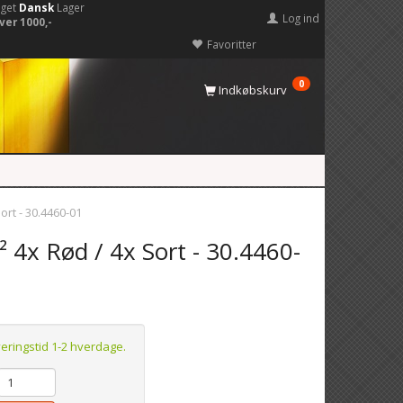
eget
Dansk
Lager
Log ind
ver 1000,-
Favoritter
0
Indkøbskurv
ort - 30.4460-01
² 4x Rød / 4x Sort - 30.4460-
veringstid 1-2 hverdage.