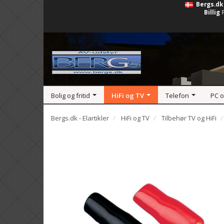
Bergs.dk
Billig
Bolig og fritid
HiFi og TV
Telefon
PC 
Bergs.dk - Elartikler
HiFi og TV
Tilbehør TV og HiFi