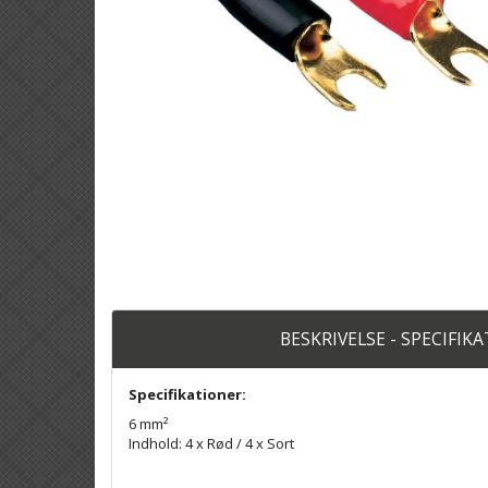
BESKRIVELSE - SPECIFIK
Specifikationer:
6 mm²
Indhold: 4 x Rød / 4 x Sort