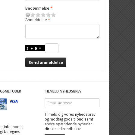
Bedømmelse
Anmeldelse
Send anmeldelse
NGSMETODER
TILMELD NYHEDSBREV
Email-
adresse
Tilmeld dig vores nyhedsbrev
og modtag gode tilbud samt
andre spændende nyheder
 er inkl. moms,
direkte i din indbakke.
ragt beregnes