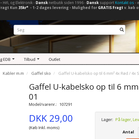
-
Hifi, og Elektronik -
Dansk
netbutik siden 1996 -
Dansk
support
Kontakt os
- 
Fragt Kun
35kr*
- 1-2 dages levering - Mulighed for
GRATIS Fragt
v. køb o
og EDB
Tilbud
Outlet
Kabler m.m
Gaffel sko
Gaffel U-kabelsko op til 6 mm² 4x Rød / 4x S
Gaffel U-kabelsko op til 6 mm
01
Model/varenr.:
107291
DKK 29,00
Lager:
På lager, Le
(Køb Inkl. moms)
Antal