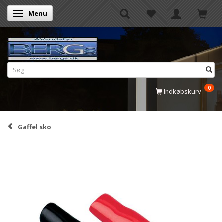
Menu
Skifte navigation
0
Indkøbskurv
Gaffel sko